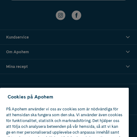
Kundservice
Om Apohem
Mina recept
Ladda ner vår app
Cookies på Apohem
På Apohem använder vi oss av cookies som är nödvändiga för
att hemsidan ska fungera som den ska. Vi använder även cookies
för funktionalitet, statistik och marknadsföring. Det hjälper oss
att följa och analysera beteenden på vår hemsida, så att vi kan
Apotek med tillstånd
ge en mer personaliserad upplevelse och anpassa innehåll samt
av Läkemedelsverket