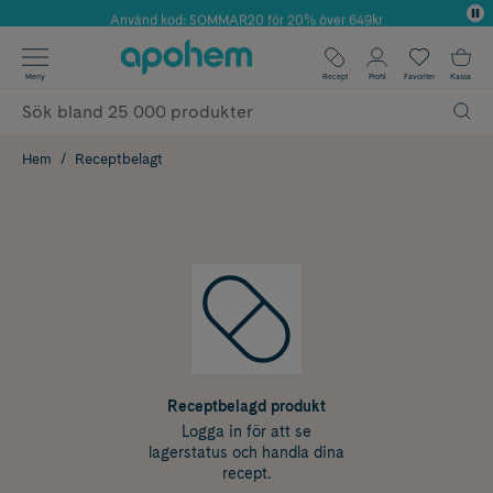
Använd kod: SOMMAR20 för 20% över 649kr
✓ Fri frakt
Meny
Recept
Profil
Favoriter
Kassa
✓ Rådgivning från farmaceuter & hudterapeuter
✓ Poäng på alla köp*
Hem
Receptbelagt
Receptbelagd produkt
Logga in för att se
lagerstatus och handla dina
recept.