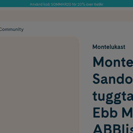
Använd kod: SOMMAR20 för 20% över 649kr
Årets Butik 2025 inom Skönhet
 frakt
✓ Rådgivning från farmaceuter & hudterapeuter
✓ Poäng på alla
Community
Montelukast
Monte
Sando
tuggta
Ebb M
ABBlis