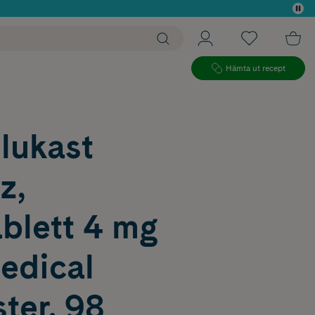
 köp*
Hämta ut recept
lukast
z,
blett 4 mg
edical
ter, 98