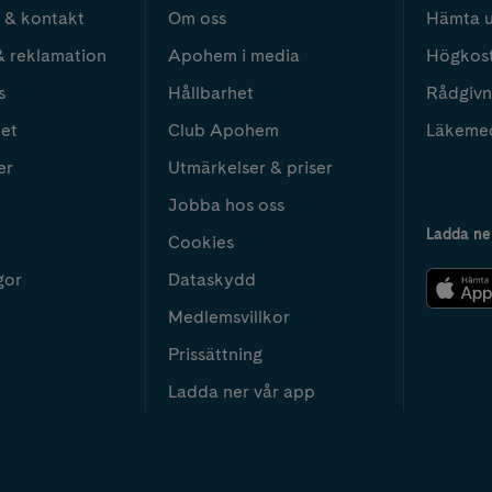
 & kontakt
Om oss
Hämta u
& reklamation
Apohem i media
Högkos
s
Hållbarhet
Rådgivn
het
Club Apohem
Läkeme
er
Utmärkelser & priser
Jobba hos oss
Ladda ne
Cookies
gor
Dataskydd
Medlemsvillkor
Prissättning
Ladda ner vår app