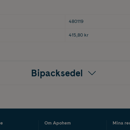
480119
415,80 kr
Bipacksedel
ce
Om Apohem
Mina re