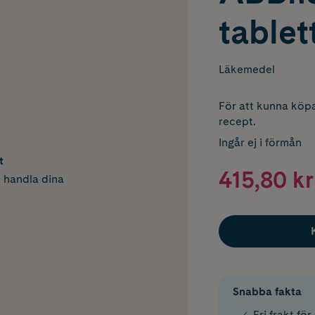
tablet
Läkemedel
För att kunna köpa
recept.
Ingår ej i förmån
t
415,80 kr
h handla dina
Snabba fakta
Fri frakt fö