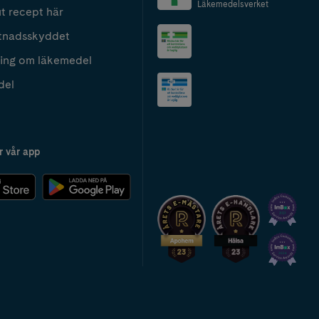
Läkemedelsverket
t recept här
tnadsskyddet
ing om läkemedel
del
r vår app
2024