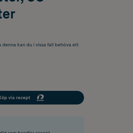
ter
 denna kan du i vissa fall behöva ett
Köp via recept
r dig som handlar recept.