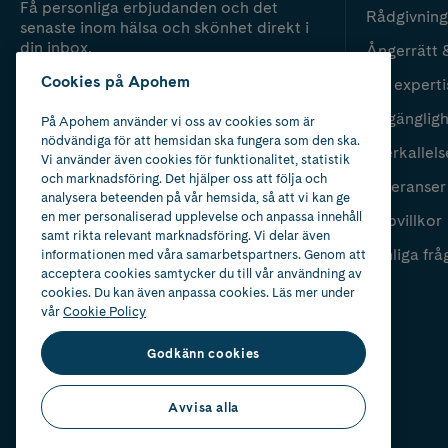
Få personliga erbjudanden och det
Rådgivning
senaste inom hälsa och skönhet direkt i
din inbox.
Ångerrätt 
Cookies på Apohem
Vår experti
Fyll i mailadress
Skicka
Tillgänglig
På Apohem använder vi oss av cookies som är
nödvändiga för att hemsidan ska fungera som den ska.
Återkallels
Vi använder även cookies för funktionalitet, statistik
och marknadsföring. Det hjälper oss att följa och
Leveranser
analysera beteenden på vår hemsida, så att vi kan ge
en mer personaliserad upplevelse och anpassa innehåll
Köpvillkor
samt rikta relevant marknadsföring. Vi delar även
Vanliga frå
informationen med våra samarbetspartners. Genom att
acceptera cookies samtycker du till vår användning av
cookies. Du kan även anpassa cookies. Läs mer under
vår
Cookie Policy
Godkänn cookies
Avvisa alla