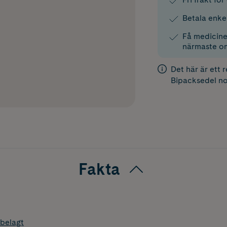
Betala enke
Få medicinen
närmaste o
Det här är ett 
Bipacksedel
no
Fakta
belagt