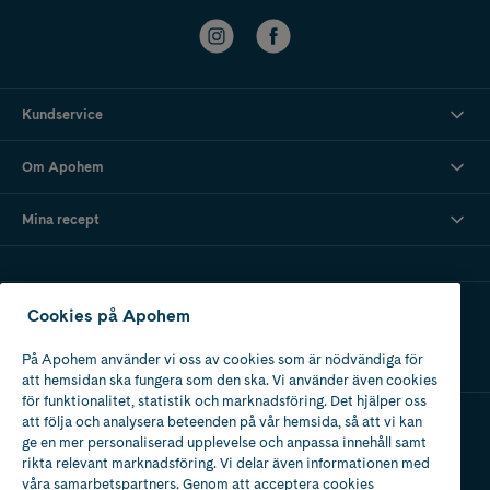
Kundservice
Om Apohem
Mina recept
Ladda ner vår app
Cookies på Apohem
På Apohem använder vi oss av cookies som är nödvändiga för
att hemsidan ska fungera som den ska. Vi använder även cookies
för funktionalitet, statistik och marknadsföring. Det hjälper oss
att följa och analysera beteenden på vår hemsida, så att vi kan
ge en mer personaliserad upplevelse och anpassa innehåll samt
Apotek med tillstånd
rikta relevant marknadsföring. Vi delar även informationen med
av Läkemedelsverket
våra samarbetspartners. Genom att acceptera cookies