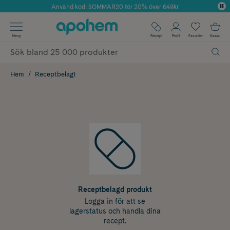
Använd kod: SOMMAR20 för 20% över 649kr
Årets Butik 2025 inom Skönhet
✓ Fri frakt
Meny
Recept
Profil
Favoriter
Kassa
✓ Rådgivning från farmaceuter & hudterapeuter
✓ Poäng på alla köp*
Hem
Receptbelagt
Receptbelagd produkt
Logga in för att se
lagerstatus och handla dina
recept.