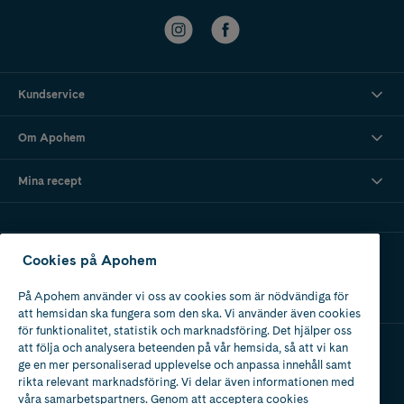
Kundservice
Om Apohem
Mina recept
Ladda ner vår app
Cookies på Apohem
På Apohem använder vi oss av cookies som är nödvändiga för
att hemsidan ska fungera som den ska. Vi använder även cookies
för funktionalitet, statistik och marknadsföring. Det hjälper oss
att följa och analysera beteenden på vår hemsida, så att vi kan
ge en mer personaliserad upplevelse och anpassa innehåll samt
Apotek med tillstånd
rikta relevant marknadsföring. Vi delar även informationen med
av Läkemedelsverket
våra samarbetspartners. Genom att acceptera cookies