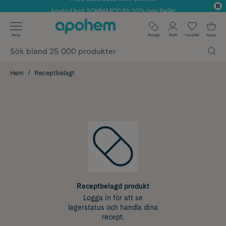
Använd kod: SOMMAR20 för 20% över 649kr
✓ Fri frakt
Meny
Recept
Profil
Favoriter
Kassa
✓ Rådgivning från farmaceuter & hudterapeuter
✓ Poäng på alla köp*
Hem
Receptbelagt
Receptbelagd produkt
Logga in för att se
lagerstatus och handla dina
recept.