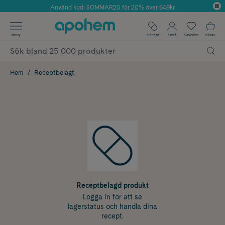
Använd kod: SOMMAR20 för 20% över 649kr
Årets Butik 2025 inom Skönhet
✓ Fri frakt
Meny
Recept
Profil
Favoriter
Kassa
✓ Rådgivning från farmaceuter & hudterapeuter
✓ Poäng på alla köp*
Hem
Receptbelagt
Receptbelagd produkt
Logga in för att se
lagerstatus och handla dina
recept.