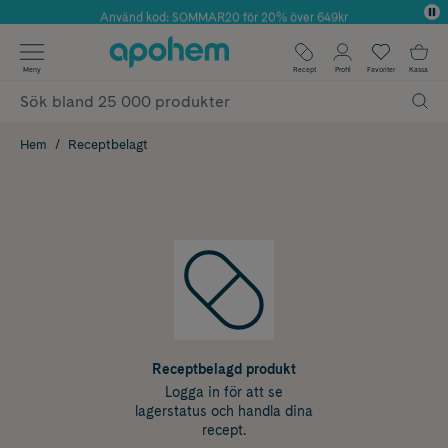
Använd kod: SOMMAR20 för 20% över 649kr
Årets Butik 2025 inom Skönhet
✓ Fri frakt
Meny
Recept
Profil
Favoriter
Kassa
✓ Rådgivning från farmaceuter & hudterapeuter
✓ Poäng på alla köp*
Hem
Receptbelagt
Receptbelagd produkt
Logga in för att se
lagerstatus och handla dina
recept.