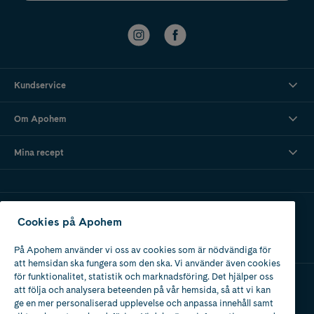
Kundservice
Om Apohem
Mina recept
Ladda ner vår app
Cookies på Apohem
På Apohem använder vi oss av cookies som är nödvändiga för
att hemsidan ska fungera som den ska. Vi använder även cookies
för funktionalitet, statistik och marknadsföring. Det hjälper oss
att följa och analysera beteenden på vår hemsida, så att vi kan
Apotek med tillstånd
ge en mer personaliserad upplevelse och anpassa innehåll samt
av Läkemedelsverket