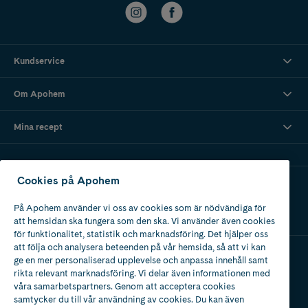
Kundservice
Om Apohem
Mina recept
Cookies på Apohem
Ladda ner vår app
På Apohem använder vi oss av cookies som är nödvändiga för
att hemsidan ska fungera som den ska. Vi använder även cookies
för funktionalitet, statistik och marknadsföring. Det hjälper oss
att följa och analysera beteenden på vår hemsida, så att vi kan
ge en mer personaliserad upplevelse och anpassa innehåll samt
Apotek med tillstånd
rikta relevant marknadsföring. Vi delar även informationen med
av Läkemedelsverket
våra samarbetspartners. Genom att acceptera cookies
samtycker du till vår användning av cookies. Du kan även