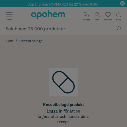
Använd kod: SOMMAR20 för 20% över 649kr
Årets Butik 2025 inom Skönhet
✓ Fri frakt
Meny
Recept
Profil
Favoriter
Kassa
✓ Rådgivning från farmaceuter & hudterapeuter
✓ Poäng på alla köp*
Hem
Receptbelagt
Receptbelagd produkt
Logga in för att se
lagerstatus och handla dina
recept.