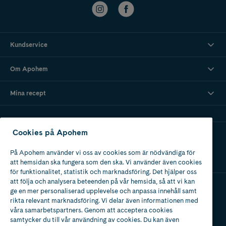
Kundservice
Om Apohem
Mina recept
Cookies på Apohem
Ladda ner vår app
På Apohem använder vi oss av cookies som är nödvändiga för
att hemsidan ska fungera som den ska. Vi använder även cookies
för funktionalitet, statistik och marknadsföring. Det hjälper oss
att följa och analysera beteenden på vår hemsida, så att vi kan
ge en mer personaliserad upplevelse och anpassa innehåll samt
Apotek med tillstånd
rikta relevant marknadsföring. Vi delar även informationen med
av Läkemedelsverket
våra samarbetspartners. Genom att acceptera cookies
samtycker du till vår användning av cookies. Du kan även