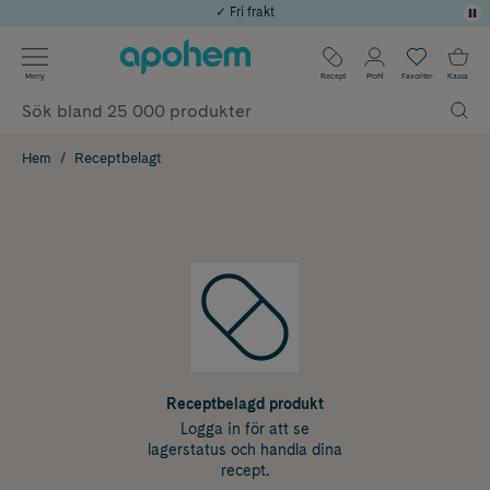
✓ Rådgivning från farmaceuter & hudterapeuter
Använd kod: SOMMAR20 för 20% över 649kr
Årets Butik 2025 inom Skönhet
Meny
Recept
Profil
Favoriter
Kassa
✓ Poäng på alla köp*
Hem
Receptbelagt
Receptbelagd produkt
Logga in för att se
lagerstatus och handla dina
recept.