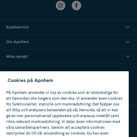
Kundservice
Om Apohem
Mina recept
Cookies på Apohem
Ladda ner vår app
På Apohem använder vi oss av cookies som är nödvändiga för
att hemsidan ska fungera som den ska. Vi använder även cookies
för funktionalitet, statistik och marknadsföring. Det hjälper oss
att följa och analysera beteenden på vår hemsida, så att vi kan
ge en mer personaliserad upplevelse och anpassa innehåll samt
Apotek med tillstånd
rikta relevant marknadsföring. Vi delar även informationen med
av Läkemedelsverket
våra samarbetspartners. Genom att acceptera cookies
samtycker du till vår användning av cookies. Du kan även