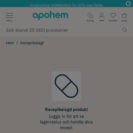
Använd kod: SOMMAR20 för 20% över 649kr
Årets Butik 2025 inom Skönhet
✓ Fri frakt
Meny
Recept
Profil
Favoriter
Kassa
✓ Rådgivning från farmaceuter & hudterapeuter
✓ Poäng på alla köp*
Hem
Receptbelagt
Receptbelagd produkt
Logga in för att se
lagerstatus och handla dina
recept.