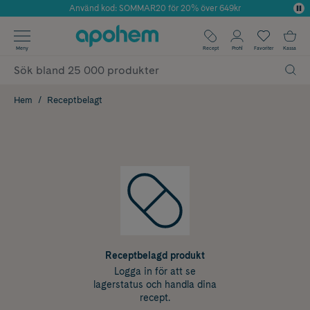
Använd kod: SOMMAR20 för 20% över 649kr
Årets Butik 2025 inom Skönhet
✓ Fri frakt
Meny
Recept
Profil
Favoriter
Kassa
✓ Rådgivning från farmaceuter & hudterapeuter
✓ Poäng på alla köp*
Hem
Receptbelagt
Receptbelagd produkt
Logga in för att se
lagerstatus och handla dina
recept.