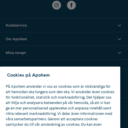
Kundservice
Om Apohem
Mina recept
Cookies på Apohem
Ladda ner vår app
På Apohem använder vi oss av cookies som är nödvändiga för
att hemsidan ska fungera som den ska. Vi använder även cookies
för funktionalitet, statistik och marknadsföring. Det hjälper oss
att följa och analysera beteenden på vår hemsida, så att vi kan
ge en mer personaliserad upplevelse och anpassa innehåll samt
Apotek med tillstånd
rikta relevant marknadsföring. Vi delar även informationen med
av Läkemedelsverket
våra samarbetspartners. Genom att acceptera cookies
samtycker du till vår användning av cookies. Du kan även