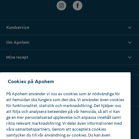
Kundservice
Om Apohem
Mina recept
Cookies på Apohem
Ladda ner vår app
På Apohem använder vi oss av cookies som är nödvändiga för
att hemsidan ska fungera som den ska. Vi använder även cookies
för funktionalitet, statistik och marknadsföring. Det hjälper oss
att följa och analysera beteenden på vår hemsida, så att vi kan
ge en mer personaliserad upplevelse och anpassa innehåll samt
Apotek med tillstånd
rikta relevant marknadsföring. Vi delar även informationen med
av Läkemedelsverket
våra samarbetspartners. Genom att acceptera cookies
samtycker du till vår användning av cookies. Du kan även