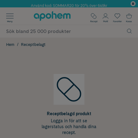
Använd kod: SOMMAR20 för 20% över 649kr
✓ Fri frakt
Meny
Recept
Profil
Favoriter
Kassa
✓ Rådgivning från farmaceuter & hudterapeuter
✓ Poäng på alla köp*
Hem
Receptbelagt
Receptbelagd produkt
Logga in för att se
lagerstatus och handla dina
recept.