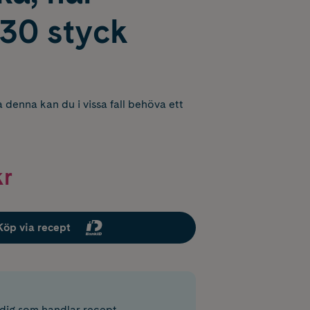
0 styck
 denna kan du i vissa fall behöva ett
kr
Köp via recept
r dig som handlar recept.