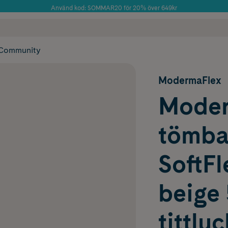
Använd kod: SOMMAR20 för 20% över 649kr
Årets Butik 2025 inom Skönhet
 frakt
✓ Rådgivning från farmaceuter & hudterapeuter
✓ Poäng på alla
Community
ModermaFlex
Moder
tömbar
SoftFl
beige 
tittluc