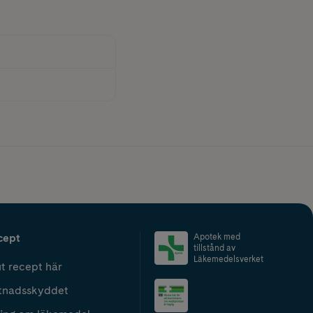
cept
Apotek med
tillstånd av
Läkemedelsverket
t recept här
tnadsskyddet