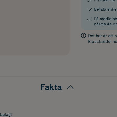
Betala enke
Få medicinen
närmaste o
Det här är ett 
Bipacksedel
no
Fakta
belagt