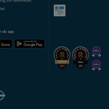
ing om läkemedel
del
r vår app
2024