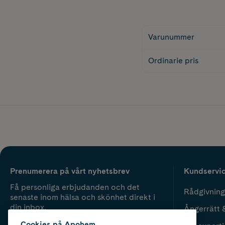
Varunummer
Ordinarie pris
Prenumerera på vårt nyhetsbrev
Kundservi
Få personliga erbjudanden och det
Rådgivning
senaste inom hälsa och skönhet direkt i
din inbox.
Ångerrätt 
Cookies på Apohem