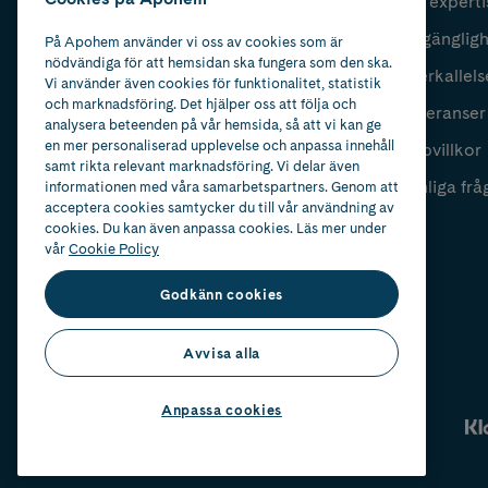
Vår experti
Fyll i mailadress
Skicka
Tillgänglig
På Apohem använder vi oss av cookies som är
nödvändiga för att hemsidan ska fungera som den ska.
Återkallels
Vi använder även cookies för funktionalitet, statistik
och marknadsföring. Det hjälper oss att följa och
Leveranser
analysera beteenden på vår hemsida, så att vi kan ge
en mer personaliserad upplevelse och anpassa innehåll
Köpvillkor
samt rikta relevant marknadsföring. Vi delar även
Vanliga frå
informationen med våra samarbetspartners. Genom att
acceptera cookies samtycker du till vår användning av
cookies. Du kan även anpassa cookies. Läs mer under
vår
Cookie Policy
Godkänn cookies
Avvisa alla
Anpassa cookies