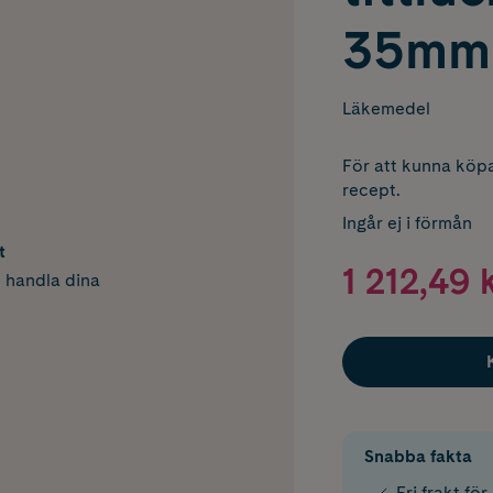
35mm3
Läkemedel
För att kunna köpa
recept.
Ingår ej i förmån
t
1 212,49 
h handla dina
Snabba fakta
Fri frakt fö