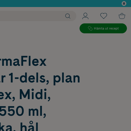
 köp*
Hämta ut recept
maFlex
 1-dels, plan
ex, Midi,
550 ml,
ka, hål