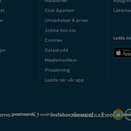
s
Hållbarhet
Rådgivn
het
Club Apohem
Läkeme
er
Utmärkelser & priser
Jobba hos oss
Ladda ne
Cookies
gor
Dataskydd
Medlemsvillkor
Prissättning
Ladda ner vår app