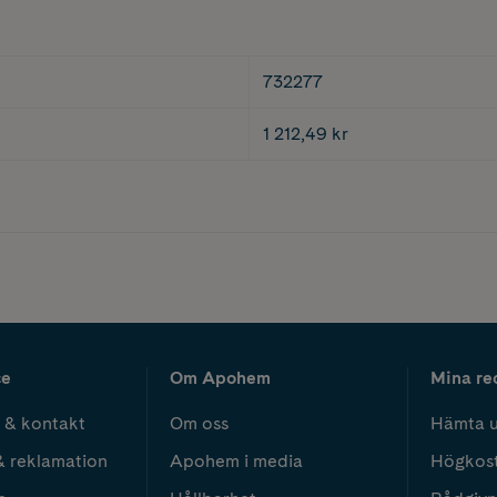
732277
1 212,49 kr
ce
Om Apohem
Mina re
 & kontakt
Om oss
Hämta u
& reklamation
Apohem i media
Högkos