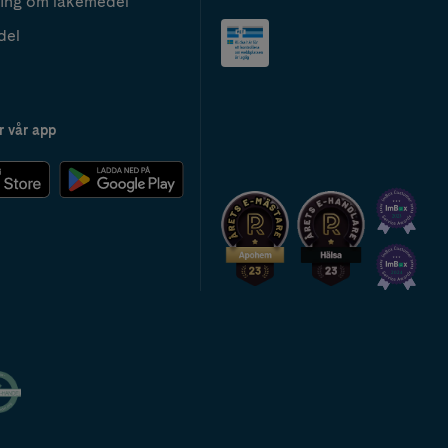
ing om läkemedel
del
r vår app
2024