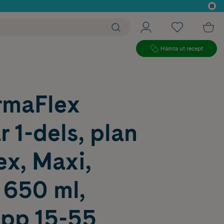
 köp*
Hämta ut recept
maFlex
 1-dels, plan
ex, Maxi,
 650 ml,
ipp 15-55