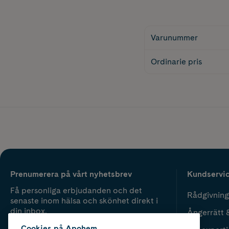
Varunummer
Ordinarie pris
Prenumerera på vårt nyhetsbrev
Kundservi
Få personliga erbjudanden och det
Rådgivning
senaste inom hälsa och skönhet direkt i
din inbox.
Ångerrätt 
Cookies på Apohem