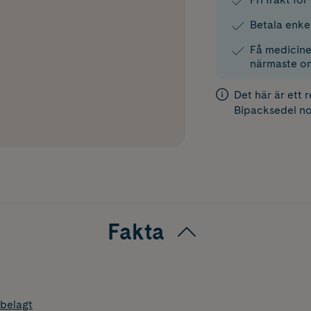
Betala enke
Få medicinen
närmaste o
Det här är ett 
Bipacksedel
no
Fakta
belagt