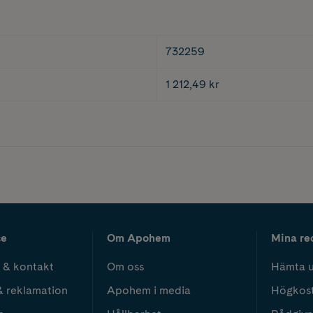
732259
1 212,49 kr
ce
Om Apohem
Mina re
 & kontakt
Om oss
Hämta u
& reklamation
Apohem i media
Högkos