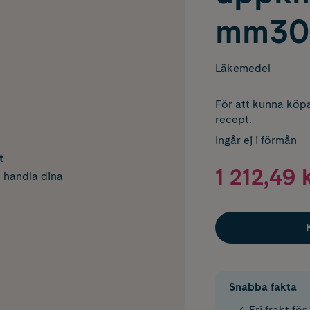
mm30 
Läkemedel
För att kunna köpa
recept.
Ingår ej i förmån
t
1 212,49 
h handla dina
Snabba fakta
Fri frakt fö