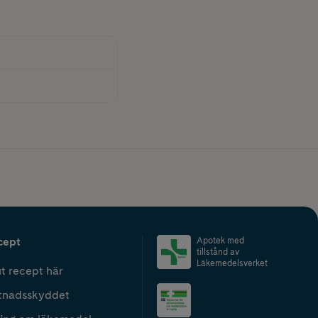
cept
Apotek med
tillstånd av
Läkemedelsverket
t recept här
tnadsskyddet