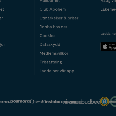
s
Hållbarhet
Rådgivn
het
Club Apohem
Läkeme
er
Utmärkelser & priser
Jobba hos oss
Ladda ne
Cookies
gor
Dataskydd
Medlemsvillkor
Prissättning
Ladda ner vår app