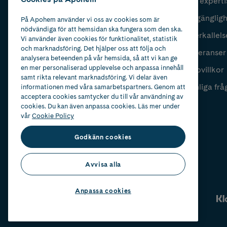
Vår experti
Fyll i mailadress
Skicka
Tillgänglig
På Apohem använder vi oss av cookies som är
nödvändiga för att hemsidan ska fungera som den ska.
Återkallels
Vi använder även cookies för funktionalitet, statistik
och marknadsföring. Det hjälper oss att följa och
Leveranser
analysera beteenden på vår hemsida, så att vi kan ge
en mer personaliserad upplevelse och anpassa innehåll
Köpvillkor
samt rikta relevant marknadsföring. Vi delar även
Vanliga frå
informationen med våra samarbetspartners. Genom att
acceptera cookies samtycker du till vår användning av
cookies. Du kan även anpassa cookies. Läs mer under
vår
Cookie Policy
Godkänn cookies
Avvisa alla
Anpassa cookies