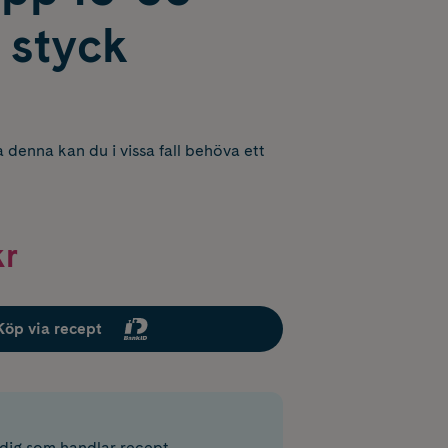
styck
 denna kan du i vissa fall behöva ett
kr
Köp via recept
r dig som handlar recept.