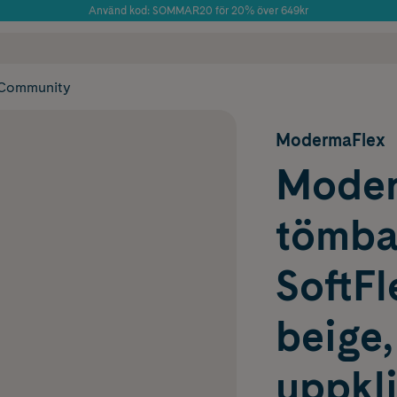
Använd kod: SOMMAR20 för 20% över 649kr
Årets Butik 2025 inom Skönhet
 frakt
✓ Rådgivning från farmaceuter & hudterapeuter
✓ Poäng på alla
Community
ModermaFlex
Moder
tömbar
SoftFl
beige,
uppkl