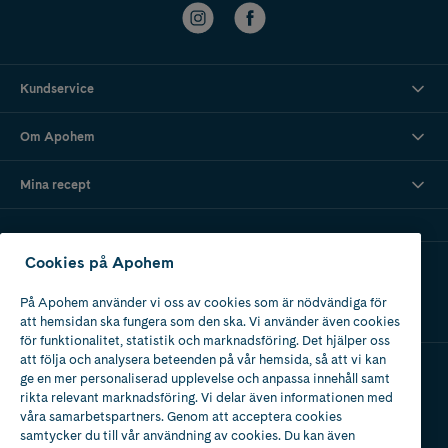
Kundservice
Om Apohem
Mina recept
Cookies på Apohem
Ladda ner vår app
På Apohem använder vi oss av cookies som är nödvändiga för
att hemsidan ska fungera som den ska. Vi använder även cookies
för funktionalitet, statistik och marknadsföring. Det hjälper oss
att följa och analysera beteenden på vår hemsida, så att vi kan
ge en mer personaliserad upplevelse och anpassa innehåll samt
Apotek med tillstånd
rikta relevant marknadsföring. Vi delar även informationen med
av Läkemedelsverket
våra samarbetspartners. Genom att acceptera cookies
samtycker du till vår användning av cookies. Du kan även