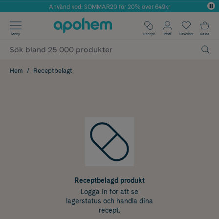
Använd kod: SOMMAR20 för 20% över 649kr
Årets Butik 2025 inom Skönhet
✓ Fri frakt
Meny
Recept
Profil
Favoriter
Kassa
✓ Rådgivning från farmaceuter & hudterapeuter
✓ Poäng på alla köp*
Hem
Receptbelagt
Receptbelagd produkt
Logga in för att se
lagerstatus och handla dina
recept.