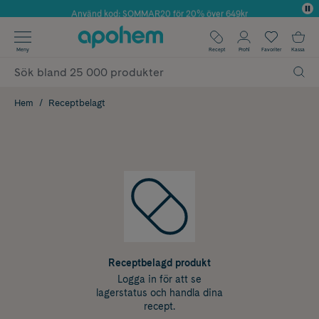
Använd kod: SOMMAR20 för 20% över 649kr
✓ Fri frakt
Meny
Recept
Profil
Favoriter
Kassa
✓ Rådgivning från farmaceuter & hudterapeuter
✓ Poäng på alla köp*
Hem
Receptbelagt
Receptbelagd produkt
Logga in för att se
lagerstatus och handla dina
recept.