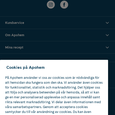
Kundservice
Om Apohem
Mina recept
Cookies på Apohem
Ladda ner vår app
På Apohem använder vi oss av cookies som är nödvändiga för
att hemsidan ska fungera som den ska. Vi använder även cookies
för funktionalitet, statistik och marknadsföring. Det hjälper oss
att följa och analysera beteenden på vår hemsida, så att vi kan
ge en mer personaliserad upplevelse och anpassa innehåll samt
Apotek med tillstånd
rikta relevant marknadsföring. Vi delar även informationen med
av Läkemedelsverket
våra samarbetspartners. Genom att acceptera cookies
samtycker du till vår användning av cookies. Du kan även