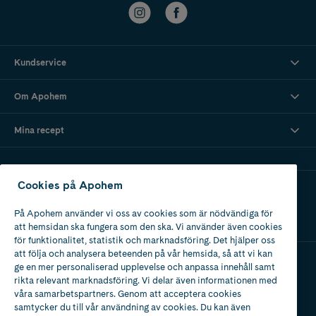
Kundservice
Om Apohem
Mina recept
Cookies på Apohem
Ladda ner vår app
På Apohem använder vi oss av cookies som är nödvändiga för
att hemsidan ska fungera som den ska. Vi använder även cookies
för funktionalitet, statistik och marknadsföring. Det hjälper oss
att följa och analysera beteenden på vår hemsida, så att vi kan
ge en mer personaliserad upplevelse och anpassa innehåll samt
Apotek med tillstånd
rikta relevant marknadsföring. Vi delar även informationen med
av Läkemedelsverket
våra samarbetspartners. Genom att acceptera cookies
samtycker du till vår användning av cookies. Du kan även