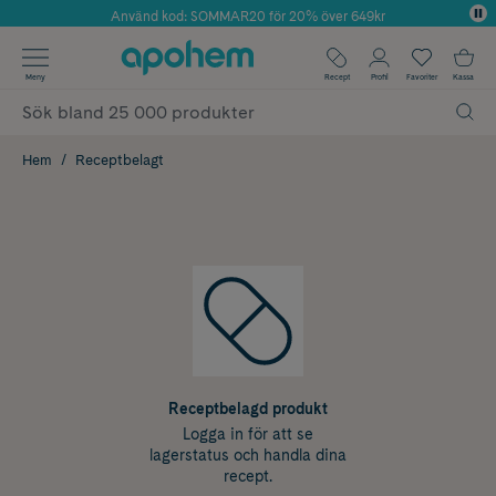
Använd kod: SOMMAR20 för 20% över 649kr
Årets Butik 2025 inom Skönhet
✓ Fri frakt
Meny
Recept
Profil
Favoriter
Kassa
✓ Rådgivning från farmaceuter & hudterapeuter
✓ Poäng på alla köp*
Hem
Receptbelagt
Receptbelagd produkt
Logga in för att se
lagerstatus och handla dina
recept.