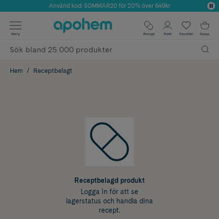
Använd kod: SOMMAR20 för 20% över 649kr
Årets Butik 2025 inom Skönhet
✓ Fri frakt
Meny
Recept
Profil
Favoriter
Kassa
✓ Rådgivning från farmaceuter & hudterapeuter
✓ Poäng på alla köp*
Hem
Receptbelagt
Receptbelagd produkt
Logga in för att se
lagerstatus och handla dina
recept.