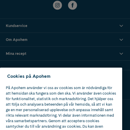
Kundservice
Om Apohem
Mina recept
Cookies på Apohem
Ladda ner vår app
På Apohem använder vi oss av cookies som är nödvändiga för
att hemsidan ska fungera som den ska. Vi använder även cookies
för funktionalitet, statistik och marknadsföring. Det hjälper oss
att följa och analysera beteenden på vår hemsida, så att vi kan
ge en mer personaliserad upplevelse och anpassa innehåll samt
Apotek med tillstånd
rikta relevant marknadsföring. Vi delar även informationen med
av Läkemedelsverket
våra samarbetspartners. Genom att acceptera cookies
samtycker du till vår användning av cookies. Du kan även