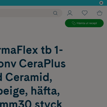
 köp*
Hämta ut recept
maFlex tb 1-
onv CeraPlus
d Ceramid,
beige, häfta,
5mm30 styck