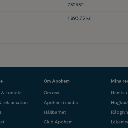
732537
1 893,75 kr
ce
Om Apohem
Mina re
 & kontakt
Om oss
Hämta u
& reklamation
Apohem i media
Högkos
s
Hållbarhet
Rådgivn
het
Club Apohem
Läkeme