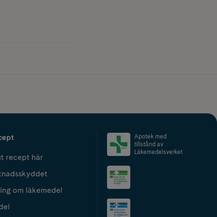
cept
Apotek med
tillstånd av
Läkemedelsverket
t recept här
tnadsskyddet
ing om läkemedel
del