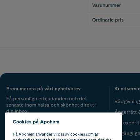
Varunummer
Ordinarie pris
Prenumerera på vårt nyhetsbrev
Kundservi
Få personliga erbjudanden och det
Rådgivning
senaste inom hälsa och skönhet direkt i
din inbox.
Ångerrätt 
Cookies på Apohem
Vår experti
Fyll i mailadress
Skicka
Tillgänglig
På Apohem använder vi oss av cookies som är