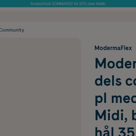
Använd kod: SOMMAR20 för 20% över 649kr
Årets Butik 2025 inom Skönhet
 frakt
✓ Rådgivning från farmaceuter & hudterapeuter
✓ Poäng på alla
Community
ModermaFlex
Moder
dels c
pl me
Midi, 
hål 3