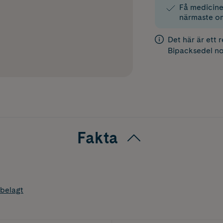
Få medicinen
närmaste o
Det här är ett 
Bipacksedel
no
Fakta
belagt