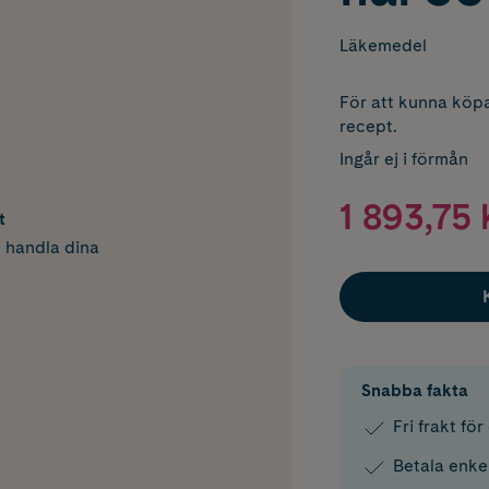
Läkemedel
För att kunna köpa
recept.
Ingår ej i förmån
1 893,75 
t
h handla dina
Snabba fakta
Fri frakt fö
Betala enke