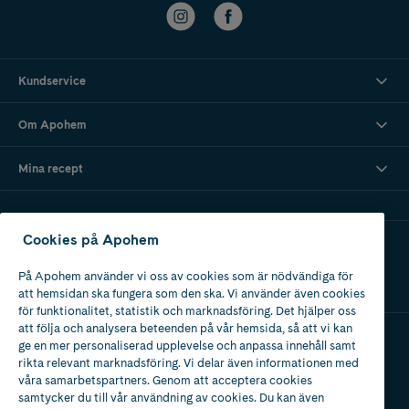
Kundservice
Om Apohem
Mina recept
Cookies på Apohem
Ladda ner vår app
På Apohem använder vi oss av cookies som är nödvändiga för
att hemsidan ska fungera som den ska. Vi använder även cookies
för funktionalitet, statistik och marknadsföring. Det hjälper oss
att följa och analysera beteenden på vår hemsida, så att vi kan
ge en mer personaliserad upplevelse och anpassa innehåll samt
Apotek med tillstånd
rikta relevant marknadsföring. Vi delar även informationen med
av Läkemedelsverket
våra samarbetspartners. Genom att acceptera cookies
samtycker du till vår användning av cookies. Du kan även