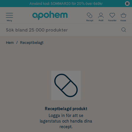
Använd kod: SOMMAR20 för 20% över 649kr
Årets Butik 2025 inom Skönhet
✓ Fri frakt
Meny
Recept
Profil
Favoriter
Kassa
✓ Rådgivning från farmaceuter & hudterapeuter
✓ Poäng på alla köp*
Hem
Receptbelagt
Receptbelagd produkt
Logga in för att se
lagerstatus och handla dina
recept.