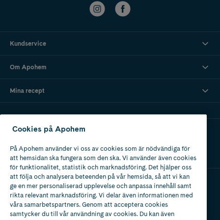
Kundservice
Om Apohem
Mina recept
Cookies på Apohem
Ladda ner vår app
På Apohem använder vi oss av cookies som är nödvändiga för
att hemsidan ska fungera som den ska. Vi använder även cookies
för funktionalitet, statistik och marknadsföring. Det hjälper oss
att följa och analysera beteenden på vår hemsida, så att vi kan
ge en mer personaliserad upplevelse och anpassa innehåll samt
Apotek med tillstånd
rikta relevant marknadsföring. Vi delar även informationen med
av Läkemedelsverket
våra samarbetspartners. Genom att acceptera cookies
samtycker du till vår användning av cookies. Du kan även