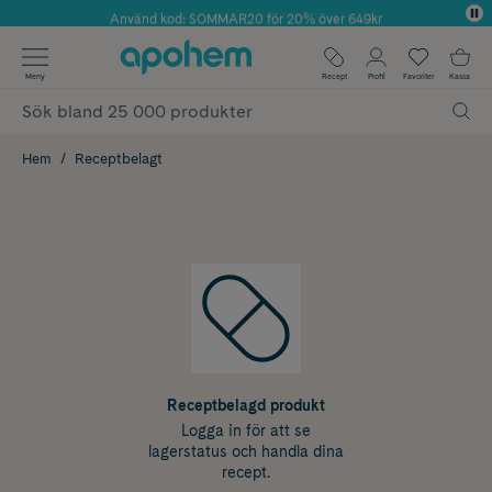
Använd kod: SOMMAR20 för 20% över 649kr
Årets Butik 2025 inom Skönhet
✓ Fri frakt
Meny
Recept
Profil
Favoriter
Kassa
✓ Rådgivning från farmaceuter & hudterapeuter
✓ Poäng på alla köp*
Hem
Receptbelagt
Receptbelagd produkt
Logga in för att se
lagerstatus och handla dina
recept.