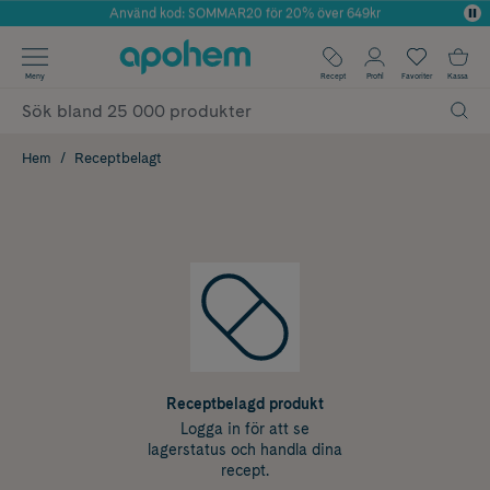
Använd kod: SOMMAR20 för 20% över 649kr
Årets Butik 2025 inom Skönhet
✓ Fri frakt
Meny
Recept
Profil
Favoriter
Kassa
✓ Rådgivning från farmaceuter & hudterapeuter
✓ Poäng på alla köp*
Hem
Receptbelagt
Receptbelagd produkt
Logga in för att se
lagerstatus och handla dina
recept.