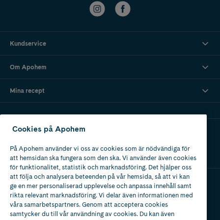
Kundservice
Om Apohem
Mina recept
Cookies på Apohem
Ladda ner vår app
På Apohem använder vi oss av cookies som är nödvändiga för
att hemsidan ska fungera som den ska. Vi använder även cookies
för funktionalitet, statistik och marknadsföring. Det hjälper oss
att följa och analysera beteenden på vår hemsida, så att vi kan
ge en mer personaliserad upplevelse och anpassa innehåll samt
Apotek med tillstånd
rikta relevant marknadsföring. Vi delar även informationen med
av Läkemedelsverket
våra samarbetspartners. Genom att acceptera cookies
samtycker du till vår användning av cookies. Du kan även