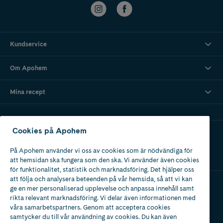
Kundservice
Om Apohem
Mina recept
Cookies på Apohem
Ladda ner vår app
På Apohem använder vi oss av cookies som är nödvändiga för
att hemsidan ska fungera som den ska. Vi använder även cookies
för funktionalitet, statistik och marknadsföring. Det hjälper oss
att följa och analysera beteenden på vår hemsida, så att vi kan
ge en mer personaliserad upplevelse och anpassa innehåll samt
Apotek med tillstånd
rikta relevant marknadsföring. Vi delar även informationen med
av Läkemedelsverket
våra samarbetspartners. Genom att acceptera cookies
samtycker du till vår användning av cookies. Du kan även