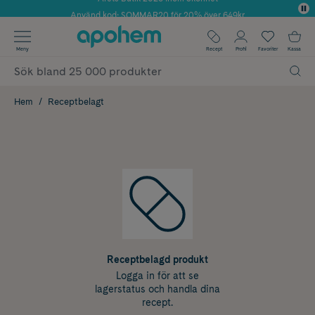
Använd kod: SOMMAR20 för 20% över 649kr
✓ Fri frakt
Meny
Recept
Profil
Favoriter
Kassa
✓ Rådgivning från farmaceuter & hudterapeuter
✓ Poäng på alla köp*
Hem
Receptbelagt
Receptbelagd produkt
Logga in för att se
lagerstatus och handla dina
recept.