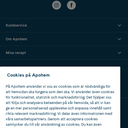
Kundservice
Om Apohem
Mina recept
Cookies på Apohem
Ladda ner vår app
På Apohem använder vi oss av cookies som är nödvändiga för
att hemsidan ska fungera som den ska. Vi använder även cookies
för funktionalitet, statistik och marknadsföring. Det hjälper oss
att följa och analysera beteenden på vår hemsida, så att vi kan
ge en mer personaliserad upplevelse och anpassa innehåll samt
Apotek med tillstånd
rikta relevant marknadsföring. Vi delar även informationen med
av Läkemedelsverket
våra samarbetspartners. Genom att acceptera cookies
samtycker du till vår användning av cookies. Du kan även