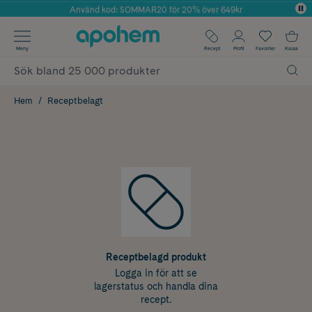
Använd kod: SOMMAR20 för 20% över 649kr
Årets Butik 2025 inom Skönhet
✓ Fri frakt
Meny
Recept
Profil
Favoriter
Kassa
✓ Rådgivning från farmaceuter & hudterapeuter
✓ Poäng på alla köp*
Hem
Receptbelagt
Receptbelagd produkt
Logga in för att se
lagerstatus och handla dina
recept.