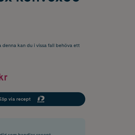
 denna kan du i vissa fall behöva ett
kr
Köp via recept
r dig som handlar recept.