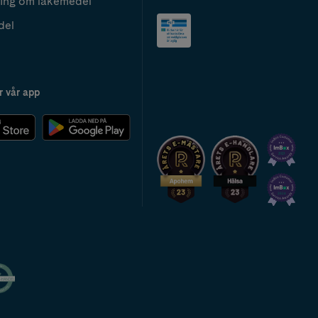
ing om läkemedel
del
r vår app
2024