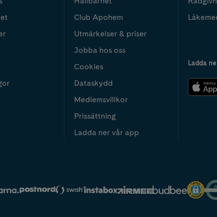
s
Hållbarhet
Rådgivn
het
Club Apohem
Läkeme
er
Utmärkelser & priser
Jobba hos oss
Ladda ne
Cookies
gor
Dataskydd
Medlemsvillkor
Prissättning
Ladda ner vår app