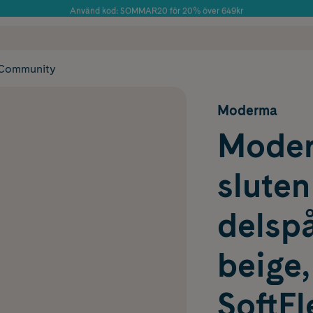
Använd kod: SOMMAR20 för 20% över 649kr
Årets Butik 2025 inom Skönhet
 frakt
✓ Rådgivning från farmaceuter & hudterapeuter
✓ Poäng på alla
Community
Moderma
Moder
sluten
delspå
beige,
SoftF