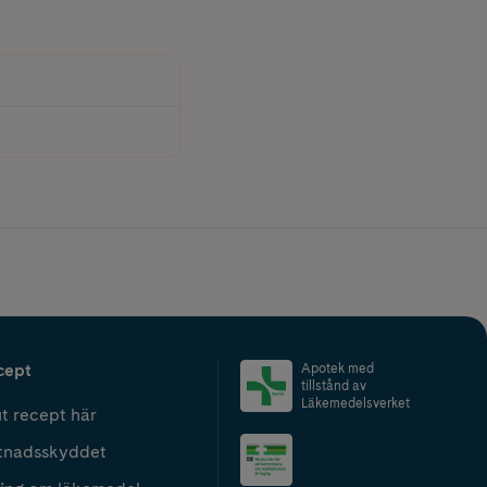
cept
Apotek med
tillstånd av
Läkemedelsverket
t recept här
tnadsskyddet