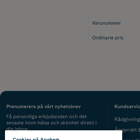
Varunummer
Ordinarie pris
Prenumerera på vårt nyhetsbrev
Kundservi
Få personliga erbjudanden och det
Rådgivning
senaste inom hälsa och skönhet direkt i
din inbox.
Ångerrätt 
Cookies på Apohem