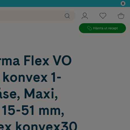
 köp*
Hämta ut recept
ma Flex VO
 konvex 1-
se, Maxi,
 15-51 mm,
lex konvex30