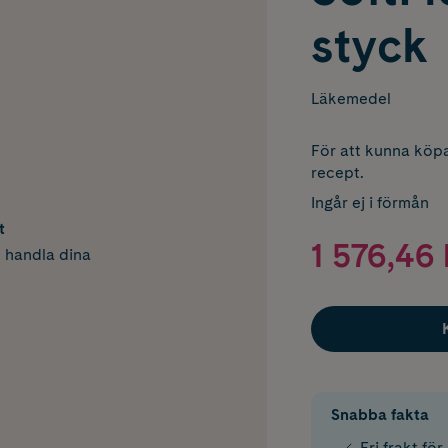
styck
Läkemedel
För att kunna köpa
recept.
Ingår ej i förmån
t
1 576,46 
h handla dina
Snabba fakta
Fri frakt fö