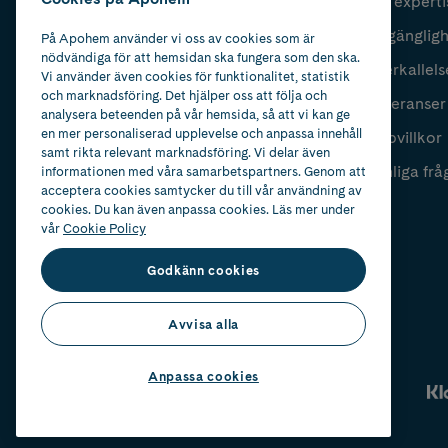
Vår experti
Fyll i mailadress
Skicka
Tillgänglig
På Apohem använder vi oss av cookies som är
nödvändiga för att hemsidan ska fungera som den ska.
Återkallels
Vi använder även cookies för funktionalitet, statistik
och marknadsföring. Det hjälper oss att följa och
Leveranser
analysera beteenden på vår hemsida, så att vi kan ge
en mer personaliserad upplevelse och anpassa innehåll
Köpvillkor
samt rikta relevant marknadsföring. Vi delar även
Vanliga frå
informationen med våra samarbetspartners. Genom att
acceptera cookies samtycker du till vår användning av
cookies. Du kan även anpassa cookies. Läs mer under
vår
Cookie Policy
Godkänn cookies
Avvisa alla
Anpassa cookies