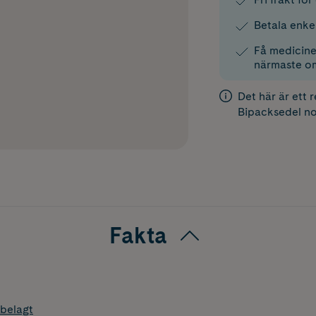
Betala enke
Få medicinen
närmaste o
Det här är ett 
Bipacksedel
no
Fakta
belagt