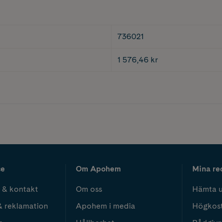
736021
1 576,46 kr
ce
Om Apohem
Mina re
 & kontakt
Om oss
Hämta u
& reklamation
Apohem i media
Högkos