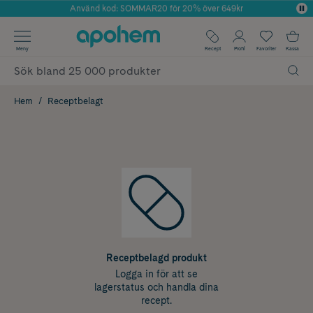
Använd kod: SOMMAR20 för 20% över 649kr
Årets Butik 2025 inom Skönhet
✓ Fri frakt
Meny
Recept
Profil
Favoriter
Kassa
✓ Rådgivning från farmaceuter & hudterapeuter
✓ Poäng på alla köp*
Hem
Receptbelagt
Receptbelagd produkt
Logga in för att se
lagerstatus och handla dina
recept.