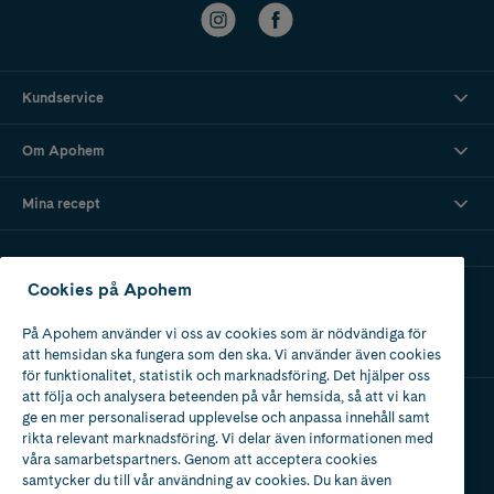
Kundservice
Om Apohem
Mina recept
Cookies på Apohem
Ladda ner vår app
På Apohem använder vi oss av cookies som är nödvändiga för
att hemsidan ska fungera som den ska. Vi använder även cookies
för funktionalitet, statistik och marknadsföring. Det hjälper oss
att följa och analysera beteenden på vår hemsida, så att vi kan
ge en mer personaliserad upplevelse och anpassa innehåll samt
Apotek med tillstånd
rikta relevant marknadsföring. Vi delar även informationen med
av Läkemedelsverket
våra samarbetspartners. Genom att acceptera cookies
samtycker du till vår användning av cookies. Du kan även