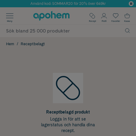
Använd kod: SOMMAR20 för 20% över 649kr
Årets Butik 2025 inom Skönhet
✓ Fri frakt
Meny
Recept
Profil
Favoriter
Kassa
✓ Rådgivning från farmaceuter & hudterapeuter
✓ Poäng på alla köp*
Hem
Receptbelagt
Receptbelagd produkt
Logga in för att se
lagerstatus och handla dina
recept.