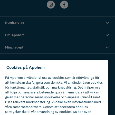
Kundservice
Om Apohem
Mina recept
Cookies på Apohem
Ladda ner vår app
På Apohem använder vi oss av cookies som är nödvändiga för
att hemsidan ska fungera som den ska. Vi använder även cookies
för funktionalitet, statistik och marknadsföring. Det hjälper oss
att följa och analysera beteenden på vår hemsida, så att vi kan
ge en mer personaliserad upplevelse och anpassa innehåll samt
Apotek med tillstånd
rikta relevant marknadsföring. Vi delar även informationen med
av Läkemedelsverket
våra samarbetspartners. Genom att acceptera cookies
samtycker du till vår användning av cookies. Du kan även