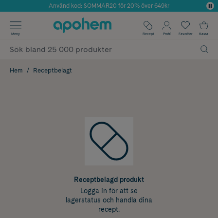
Använd kod: SOMMAR20 för 20% över 649kr
Årets Butik 2025 inom Skönhet
✓ Fri frakt
Meny
Recept
Profil
Favoriter
Kassa
✓ Rådgivning från farmaceuter & hudterapeuter
✓ Poäng på alla köp*
Hem
Receptbelagt
Receptbelagd produkt
Logga in för att se
lagerstatus och handla dina
recept.