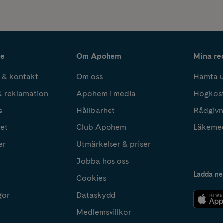
ce
Om Apohem
Mina re
 & kontakt
Om oss
Hämta u
& reklamation
Apohem i media
Högkos
s
Hållbarhet
Rådgivn
het
Club Apohem
Läkeme
er
Utmärkelser & priser
Jobba hos oss
Ladda ne
Cookies
gor
Dataskydd
Medlemsvillkor