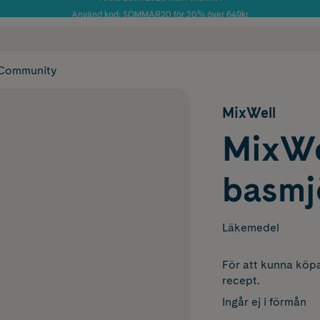
Använd kod: SOMMAR20 för 20% över 649kr
Årets Butik 2025 inom Skönhet
 frakt
✓ Rådgivning från farmaceuter & hudterapeuter
✓ Poäng på alla
Community
MixWell
MixWe
basmj
Läkemedel
För att kunna köpa
recept.
Ingår ej i förmån