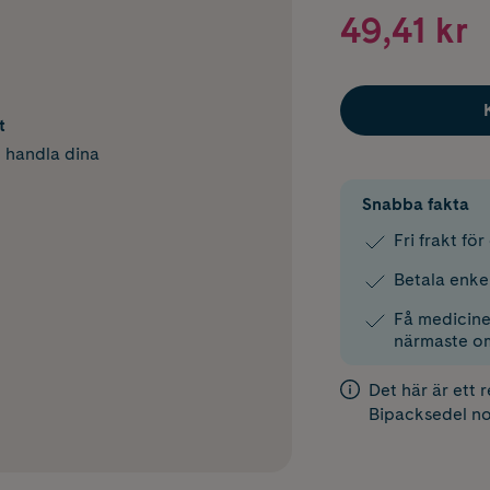
49,41 kr
t
h handla dina
Snabba fakta
Fri frakt fö
Betala enke
Få medicinen
närmaste o
Det här är ett 
Bipacksedel
no