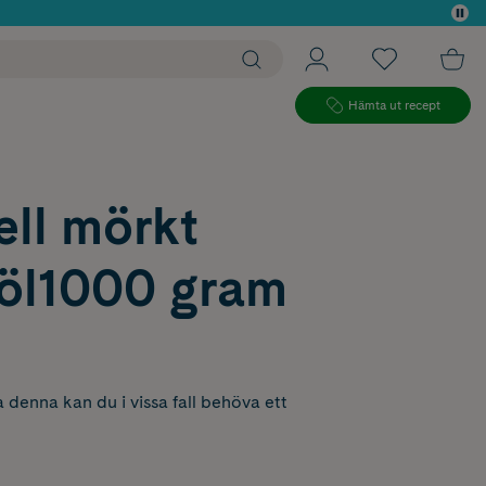
 köp*
Hämta ut recept
ll mörkt
öl1000 gram
 denna kan du i vissa fall behöva ett