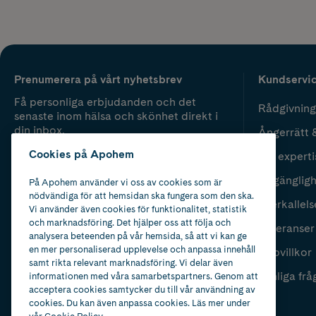
Prenumerera på vårt nyhetsbrev
Kundservi
Få personliga erbjudanden och det
Rådgivning
senaste inom hälsa och skönhet direkt i
din inbox.
Ångerrätt 
Cookies på Apohem
Vår experti
Fyll i mailadress
Skicka
Tillgänglig
På Apohem använder vi oss av cookies som är
nödvändiga för att hemsidan ska fungera som den ska.
Återkallels
Vi använder även cookies för funktionalitet, statistik
och marknadsföring. Det hjälper oss att följa och
Leveranser
analysera beteenden på vår hemsida, så att vi kan ge
en mer personaliserad upplevelse och anpassa innehåll
Köpvillkor
samt rikta relevant marknadsföring. Vi delar även
Vanliga frå
informationen med våra samarbetspartners. Genom att
acceptera cookies samtycker du till vår användning av
cookies. Du kan även anpassa cookies. Läs mer under