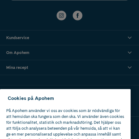
Kundservice
Om Apohem
Mina recept
Ladda ner vår app
Cookies på Apohem
På Apohem använder vi oss av cookies som är nödvändiga för
att hemsidan ska fungera som den ska. Vi använder även cookies
för funktionalitet, statistik och marknadsföring. Det hjälper oss
att följa och analysera beteenden på vår hemsida, så att vi kan
Apotek med tillstånd
ge en mer personaliserad upplevelse och anpassa innehåll samt
av Läkemedelsverket