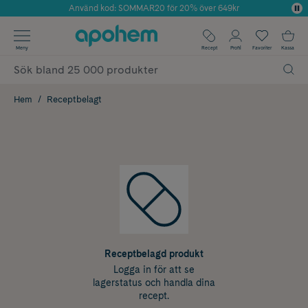
Använd kod: SOMMAR20 för 20% över 649kr
Årets Butik 2025 inom Skönhet
✓ Fri frakt
Meny
Recept
Profil
Favoriter
Kassa
✓ Rådgivning från farmaceuter & hudterapeuter
✓ Poäng på alla köp*
Hem
Receptbelagt
Receptbelagd produkt
Logga in för att se
lagerstatus och handla dina
recept.