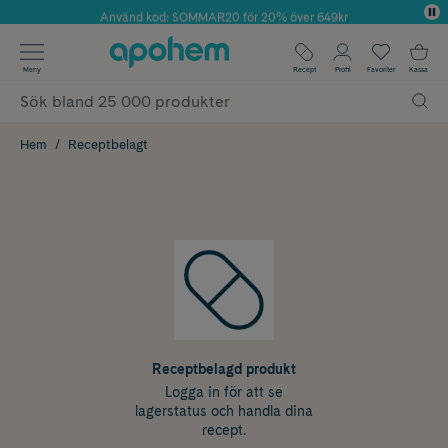
Använd kod: SOMMAR20 för 20% över 649kr
Årets Butik 2025 inom Skönhet
✓ Fri frakt
Meny
Recept
Profil
Favoriter
Kassa
✓ Rådgivning från farmaceuter & hudterapeuter
✓ Poäng på alla köp*
Hem
Receptbelagt
Receptbelagd produkt
Logga in för att se
lagerstatus och handla dina
recept.