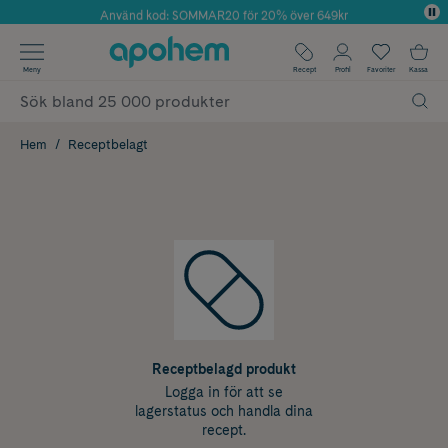
Använd kod: SOMMAR20 för 20% över 649kr
Årets Butik 2025 inom Skönhet
✓ Fri frakt
Meny
Recept
Profil
Favoriter
Kassa
✓ Rådgivning från farmaceuter & hudterapeuter
✓ Poäng på alla köp*
Hem
Receptbelagt
Receptbelagd produkt
Logga in för att se
lagerstatus och handla dina
recept.