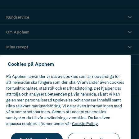
Kundservice
Om Apohem
Mina recept
Cookies på Apohem
Ladda ner vår app
På Apohem använder vi oss av cookies som är nödvändiga för
att hemsidan ska fungera som den ska. Vi använder även cookies
för funktionalitet, statistik och marknadsföring. Det hjälper oss
att följa och analysera beteenden på vår hemsida, så att vi kan
ge en mer personaliserad upplevelse och anpassa innehåll samt
rikta relevant marknadsföring. Vi delar även informationen med
våra samarbetspartners. Genom att acceptera cookies
Apotek med tillstånd
av Läkemedelsverket
samtycker du till vår användning av cookies. Du kan även
anpassa cookies. Läs mer under vår
Cookie Policy