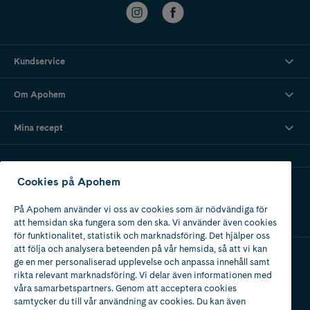
Kundservice
Om Apohem
Mina recept
Cookies på Apohem
Ladda ner vår app
På Apohem använder vi oss av cookies som är nödvändiga för
att hemsidan ska fungera som den ska. Vi använder även cookies
för funktionalitet, statistik och marknadsföring. Det hjälper oss
att följa och analysera beteenden på vår hemsida, så att vi kan
ge en mer personaliserad upplevelse och anpassa innehåll samt
Apotek med tillstånd
rikta relevant marknadsföring. Vi delar även informationen med
av Läkemedelsverket
våra samarbetspartners. Genom att acceptera cookies
samtycker du till vår användning av cookies. Du kan även