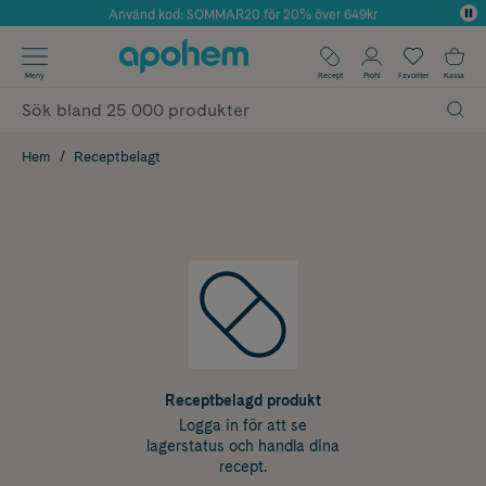
Använd kod: SOMMAR20 för 20% över 649kr
Årets Butik 2025 inom Skönhet
✓ Fri frakt
Meny
Recept
Profil
Favoriter
Kassa
✓ Rådgivning från farmaceuter & hudterapeuter
✓ Poäng på alla köp*
Hem
Receptbelagt
Receptbelagd produkt
Logga in för att se
lagerstatus och handla dina
recept.