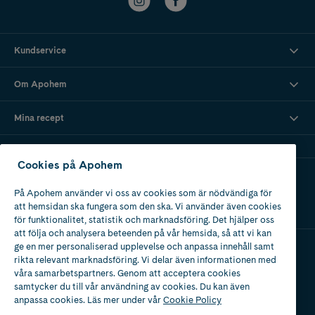
Kundservice
Om Apohem
Mina recept
Cookies på Apohem
Ladda ner vår app
På Apohem använder vi oss av cookies som är nödvändiga för
att hemsidan ska fungera som den ska. Vi använder även cookies
för funktionalitet, statistik och marknadsföring. Det hjälper oss
att följa och analysera beteenden på vår hemsida, så att vi kan
ge en mer personaliserad upplevelse och anpassa innehåll samt
rikta relevant marknadsföring. Vi delar även informationen med
Apotek med tillstånd
våra samarbetspartners. Genom att acceptera cookies
av Läkemedelsverket
samtycker du till vår användning av cookies. Du kan även
anpassa cookies. Läs mer under vår
Cookie Policy