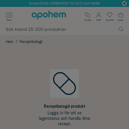
Använd kod: SOMMAR20 för 20% över 649kr
Årets Butik 2025 inom Skönhet
✓ Fri frakt
Meny
Recept
Profil
Favoriter
Kassa
✓ Rådgivning från farmaceuter & hudterapeuter
✓ Poäng på alla köp*
Hem
Receptbelagt
Receptbelagd produkt
Logga in för att se
lagerstatus och handla dina
recept.