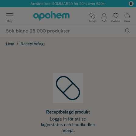
Använd kod: SOMMAR20 för 20% över 649kr
Årets Butik 2025 inom Skönhet
✓ Fri frakt
Meny
Recept
Profil
Favoriter
Kassa
✓ Rådgivning från farmaceuter & hudterapeuter
✓ Poäng på alla köp*
Hem
Receptbelagt
Receptbelagd produkt
Logga in för att se
lagerstatus och handla dina
recept.