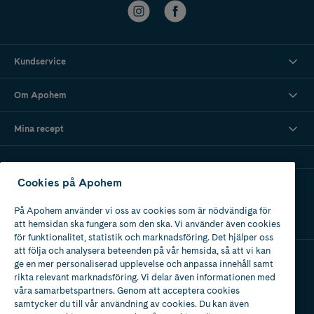
Kundservice
Om Apohem
Mina recept
Cookies på Apohem
Ladda ner vår app
På Apohem använder vi oss av cookies som är nödvändiga för
att hemsidan ska fungera som den ska. Vi använder även cookies
för funktionalitet, statistik och marknadsföring. Det hjälper oss
att följa och analysera beteenden på vår hemsida, så att vi kan
ge en mer personaliserad upplevelse och anpassa innehåll samt
Apotek med tillstånd
rikta relevant marknadsföring. Vi delar även informationen med
av Läkemedelsverket
våra samarbetspartners. Genom att acceptera cookies
samtycker du till vår användning av cookies. Du kan även