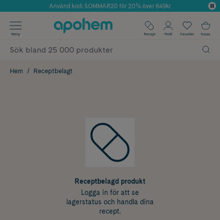
Använd kod: SOMMAR20 för 20% över 649kr
Årets Butik 2025 inom Skönhet
✓ Fri frakt
Meny
Recept
Profil
Favoriter
Kassa
✓ Rådgivning från farmaceuter & hudterapeuter
✓ Poäng på alla köp*
Hem
Receptbelagt
Receptbelagd produkt
Logga in för att se
lagerstatus och handla dina
recept.