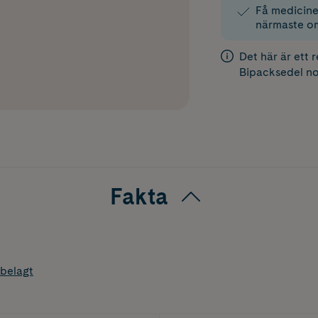
Få medicinen
närmaste o
Det här är ett 
Bipacksedel
no
Fakta
belagt