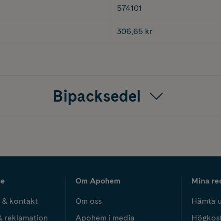
574101
306,65 kr
Bipacksedel
ce
Om Apohem
Mina re
 & kontakt
Om oss
Hämta u
& reklamation
Apohem i media
Högkos