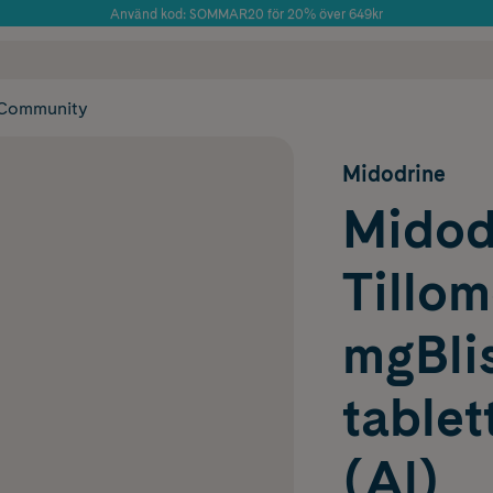
Använd kod: SOMMAR20 för 20% över 649kr
Årets Butik 2025 inom Skönhet
 frakt
✓ Rådgivning från farmaceuter & hudterapeuter
✓ Poäng på alla
Community
Midodrine
Midod
Tillom
mgBlis
tablet
(Al)