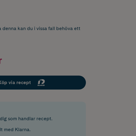
 denna kan du i vissa fall behöva ett
r
Köp via recept
r dig som handlar recept.
lt med Klarna.