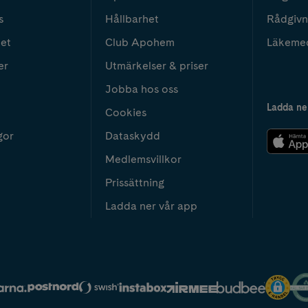
s
Hållbarhet
Rådgivn
het
Club Apohem
Läkeme
er
Utmärkelser & priser
Jobba hos oss
Ladda ne
Cookies
gor
Dataskydd
Medlemsvillkor
Prissättning
Ladda ner vår app