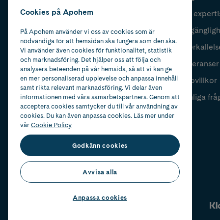
Cookies på Apohem
Vår experti
Fyll i mailadress
Skicka
Tillgänglig
På Apohem använder vi oss av cookies som är
nödvändiga för att hemsidan ska fungera som den ska.
Återkallels
Vi använder även cookies för funktionalitet, statistik
och marknadsföring. Det hjälper oss att följa och
Leveranser
analysera beteenden på vår hemsida, så att vi kan ge
en mer personaliserad upplevelse och anpassa innehåll
Köpvillkor
samt rikta relevant marknadsföring. Vi delar även
Vanliga frå
informationen med våra samarbetspartners. Genom att
acceptera cookies samtycker du till vår användning av
cookies. Du kan även anpassa cookies. Läs mer under
vår
Cookie Policy
Godkänn cookies
Avvisa alla
Anpassa cookies