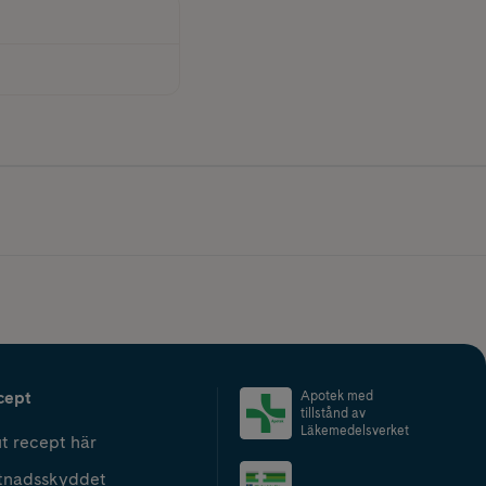
cept
Apotek med
tillstånd av
Läkemedelsverket
t recept här
tnadsskyddet