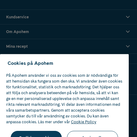
Kundservice
Om Apohem
Mina recept
Cookies på Apohem
Ladda ner vår app
På Apohem använder vi oss av cookies som är nödvändiga för
att hemsidan ska fungera som den ska. Vi använder även cookies
för funktionalitet, statistik och marknadsföring. Det hjälper oss
att följa och analysera beteenden på vår hemsida, så att vi kan
ge en mer personaliserad upplevelse och anpassa innehåll samt
rikta relevant marknadsföring. Vi delar även informationen med
våra samarbetspartners. Genom att acceptera cookies
Apotek med tillstånd
av Läkemedelsverket
samtycker du till vår användning av cookies. Du kan även
anpassa cookies. Läs mer under vår
Cookie Policy