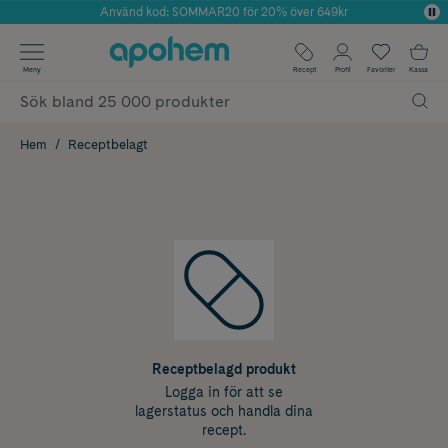
Använd kod: SOMMAR20 för 20% över 649kr
Årets Butik 2025 inom Skönhet
✓ Fri frakt
Meny
Recept
Profil
Favoriter
Kassa
✓ Rådgivning från farmaceuter & hudterapeuter
✓ Poäng på alla köp*
Hem
Receptbelagt
Receptbelagd produkt
Logga in för att se
lagerstatus och handla dina
recept.