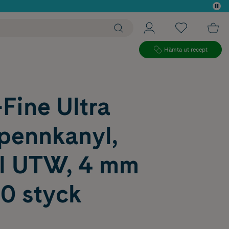
 köp*
Hämta ut recept
Fine Ultra
pennkanyl,
l UTW, 4 mm
0 styck