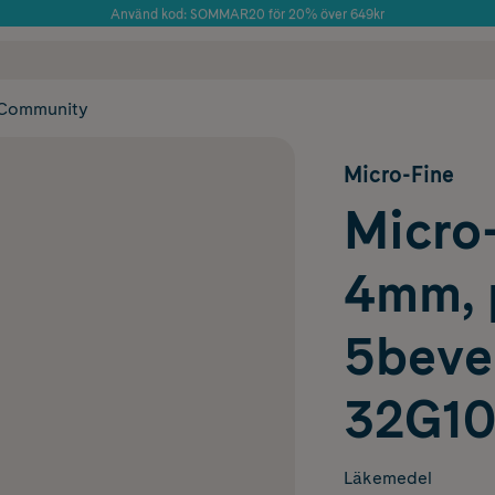
Använd kod: SOMMAR20 för 20% över 649kr
Årets Butik 2025 inom Skönhet
 frakt
✓ Rådgivning från farmaceuter & hudterapeuter
✓ Poäng på alla
Community
Micro-Fine
Micro-
4mm, 
5beve
32G10
Läkemedel