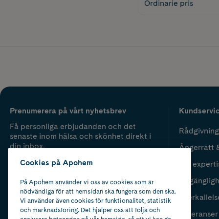
Ordinarie pris
Prenumerera på vårt nyhetsbrev
Kundservi
Få personliga erbjudanden och det
Rådgivning
senaste inom hälsa och skönhet direkt i
din inbox.
Ångerrätt 
Cookies på Apohem
Vår experti
Fyll i mailadress
Skicka
Tillgänglig
På Apohem använder vi oss av cookies som är
nödvändiga för att hemsidan ska fungera som den ska.
Återkallels
Vi använder även cookies för funktionalitet, statistik
och marknadsföring. Det hjälper oss att följa och
Leveranser