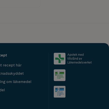
cept
Apotek med
tillstånd av
Läkemedelsverket
t recept här
tnadsskyddet
ing om läkemedel
del