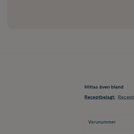
Hittas även bland
Receptbelagt
:
Recept
Varunummer