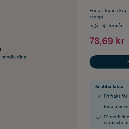
För att kunna köpa
recept.
Ingår ej i förmån
78,69 kr
t
h handla dina
Snabba fakta
Fri frakt fö
Betala enke
Få medicinen
närmaste o