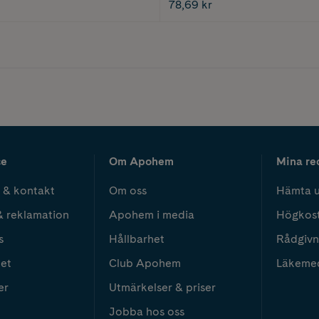
78,69 kr
ce
Om Apohem
Mina re
 & kontakt
Om oss
Hämta u
& reklamation
Apohem i media
Högkos
s
Hållbarhet
Rådgivn
het
Club Apohem
Läkeme
er
Utmärkelser & priser
Jobba hos oss