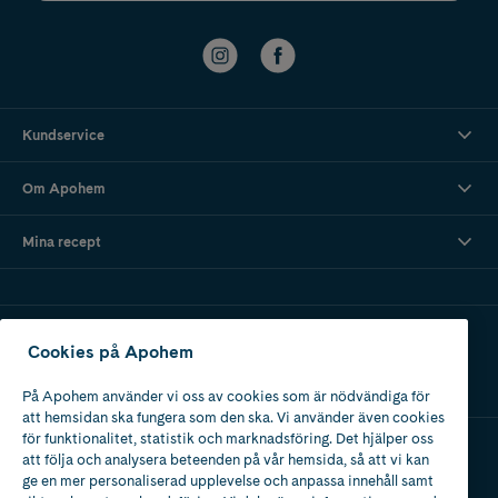
Kundservice
Om Apohem
Mina recept
Ladda ner vår app
Cookies på Apohem
På Apohem använder vi oss av cookies som är nödvändiga för
att hemsidan ska fungera som den ska. Vi använder även cookies
för funktionalitet, statistik och marknadsföring. Det hjälper oss
att följa och analysera beteenden på vår hemsida, så att vi kan
Apotek med tillstånd
ge en mer personaliserad upplevelse och anpassa innehåll samt
av Läkemedelsverket