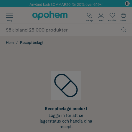
Använd kod: SOMMAR20 för 20% över 649kr
Årets Butik 2025 inom Skönhet
✓ Fri frakt
Meny
Recept
Profil
Favoriter
Kassa
✓ Rådgivning från farmaceuter & hudterapeuter
✓ Poäng på alla köp*
Hem
Receptbelagt
Receptbelagd produkt
Logga in för att se
lagerstatus och handla dina
recept.