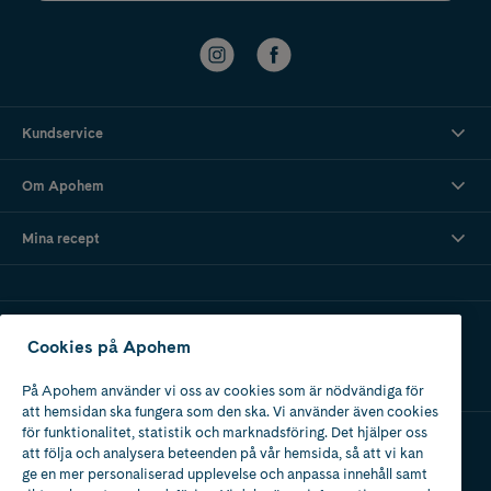
Kundservice
Om Apohem
Mina recept
Ladda ner vår app
Cookies på Apohem
På Apohem använder vi oss av cookies som är nödvändiga för
att hemsidan ska fungera som den ska. Vi använder även cookies
för funktionalitet, statistik och marknadsföring. Det hjälper oss
att följa och analysera beteenden på vår hemsida, så att vi kan
Apotek med tillstånd
ge en mer personaliserad upplevelse och anpassa innehåll samt
av Läkemedelsverket