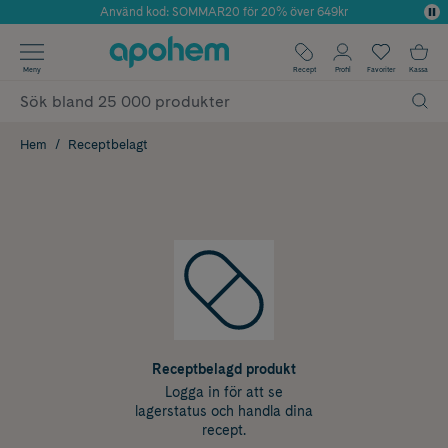
Använd kod: SOMMAR20 för 20% över 649kr
Årets Butik 2025 inom Skönhet
✓ Fri frakt
Meny
Recept
Profil
Favoriter
Kassa
✓ Rådgivning från farmaceuter & hudterapeuter
✓ Poäng på alla köp*
Hem
Receptbelagt
Receptbelagd produkt
Logga in för att se
lagerstatus och handla dina
recept.