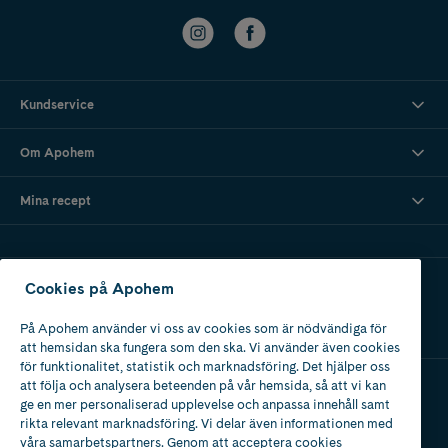
Kundservice
Om Apohem
Mina recept
Ladda ner vår app
Cookies på Apohem
På Apohem använder vi oss av cookies som är nödvändiga för
att hemsidan ska fungera som den ska. Vi använder även cookies
för funktionalitet, statistik och marknadsföring. Det hjälper oss
att följa och analysera beteenden på vår hemsida, så att vi kan
ge en mer personaliserad upplevelse och anpassa innehåll samt
Apotek med tillstånd
rikta relevant marknadsföring. Vi delar även informationen med
av Läkemedelsverket
våra samarbetspartners. Genom att acceptera cookies