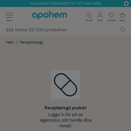
Använd kod: SOMMAR20 för 20% över 649kr
Årets Butik 2025 inom Skönhet
✓ Fri frakt
Meny
Recept
Profil
Favoriter
Kassa
✓ Rådgivning från farmaceuter & hudterapeuter
✓ Poäng på alla köp*
Hem
Receptbelagt
Receptbelagd produkt
Logga in för att se
lagerstatus och handla dina
recept.