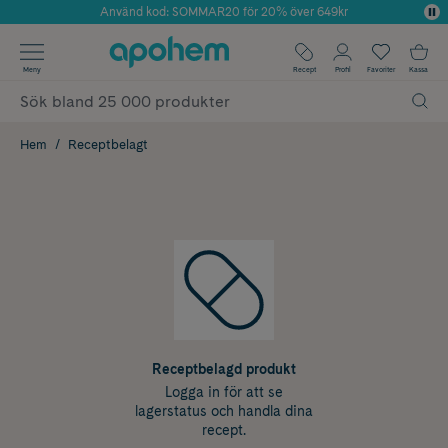
Använd kod: SOMMAR20 för 20% över 649kr
Årets Butik 2025 inom Skönhet
✓ Fri frakt
Meny
Recept
Profil
Favoriter
Kassa
✓ Rådgivning från farmaceuter & hudterapeuter
✓ Poäng på alla köp*
Hem
Receptbelagt
Receptbelagd produkt
Logga in för att se
lagerstatus och handla dina
recept.