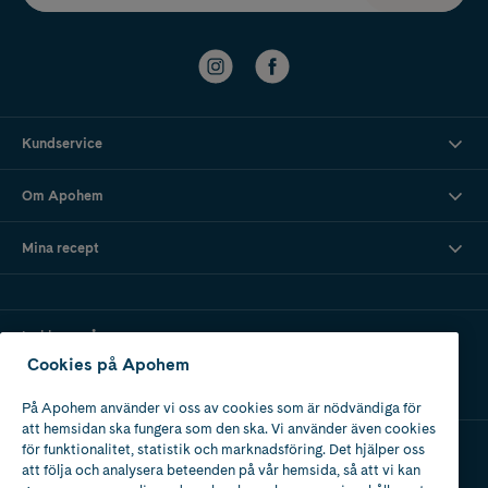
Kundservice
Om Apohem
Mina recept
Ladda ner vår app
Cookies på Apohem
På Apohem använder vi oss av cookies som är nödvändiga för
att hemsidan ska fungera som den ska. Vi använder även cookies
för funktionalitet, statistik och marknadsföring. Det hjälper oss
att följa och analysera beteenden på vår hemsida, så att vi kan
Apotek med tillstånd