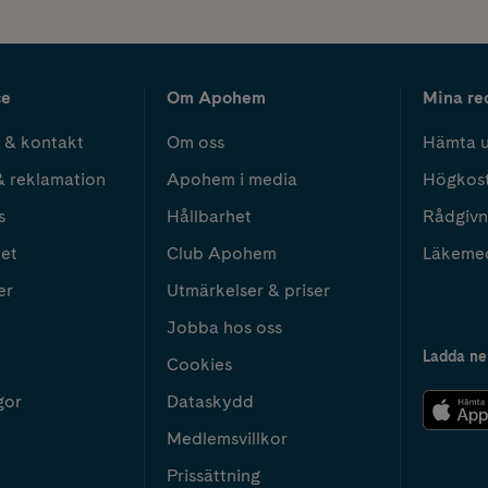
ce
Om Apohem
Mina re
 & kontakt
Om oss
Hämta u
& reklamation
Apohem i media
Högkos
s
Hållbarhet
Rådgivn
het
Club Apohem
Läkeme
er
Utmärkelser & priser
Jobba hos oss
Ladda ne
Cookies
gor
Dataskydd
Medlemsvillkor
Prissättning