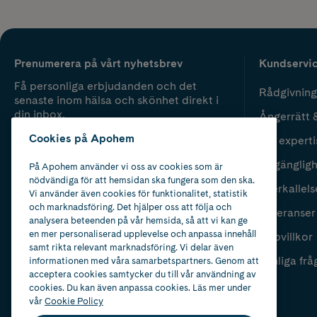
Prenumerera på vårt nyhetsbrev
Kundservi
Få personliga erbjudanden och det
Rådgivning
senaste inom hälsa och skönhet direkt i
din inbox.
Ångerrätt 
Cookies på Apohem
Vår experti
Fyll i mailadress
Skicka
Tillgänglig
På Apohem använder vi oss av cookies som är
nödvändiga för att hemsidan ska fungera som den ska.
Återkallels
Vi använder även cookies för funktionalitet, statistik
och marknadsföring. Det hjälper oss att följa och
Leveranser
analysera beteenden på vår hemsida, så att vi kan ge
en mer personaliserad upplevelse och anpassa innehåll
Köpvillkor
samt rikta relevant marknadsföring. Vi delar även
Vanliga frå
informationen med våra samarbetspartners. Genom att
acceptera cookies samtycker du till vår användning av
cookies. Du kan även anpassa cookies. Läs mer under
vår
Cookie Policy