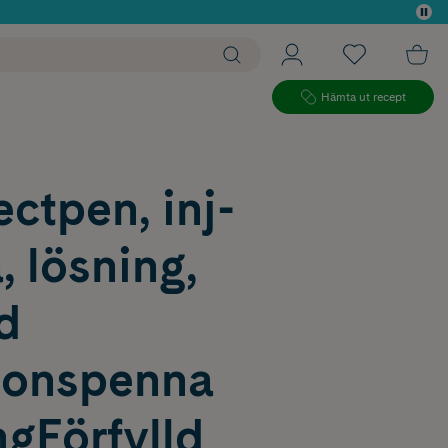
 köp*
Hämta ut recept
ctpen, inj-
, lösning,
ld
tionspenna
gFörfylld