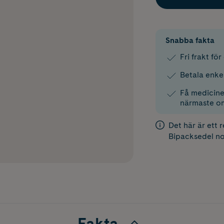
Snabba fakta
Fri frakt fö
Betala enke
Få medicinen
närmaste o
Det här är ett 
Bipacksedel
no
Fakta