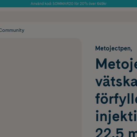
Använd kod: SOMMAR20 för 20% över 649kr
Årets Butik 2025 inom Skönhet
 frakt
✓ Rådgivning från farmaceuter & hudterapeuter
✓ Poäng på alla
Community
Metojectpen,
Metoje
vätska
förfyl
injek
22,5 m