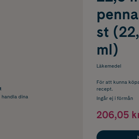
penna 
st (22
ml)
Läkemedel
För att kunna köpa
t
recept.
h handla dina
Ingår ej i förmån
206,05 k