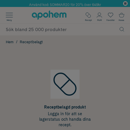
Använd kod: SOMMAR20 för 20% över 649kr
Årets Butik 2025 inom Skönhet
✓ Fri frakt
Meny
Recept
Profil
Favoriter
Kassa
✓ Rådgivning från farmaceuter & hudterapeuter
✓ Poäng på alla köp*
Hem
Receptbelagt
Receptbelagd produkt
Logga in för att se
lagerstatus och handla dina
recept.