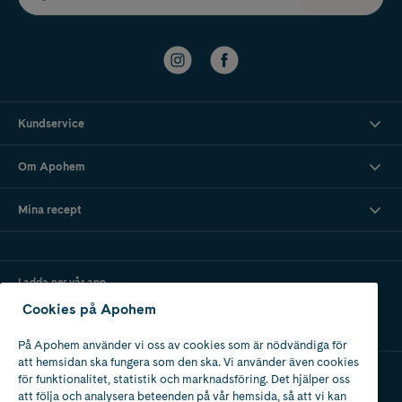
Kundservice
Om Apohem
Mina recept
Ladda ner vår app
Cookies på Apohem
På Apohem använder vi oss av cookies som är nödvändiga för
att hemsidan ska fungera som den ska. Vi använder även cookies
för funktionalitet, statistik och marknadsföring. Det hjälper oss
att följa och analysera beteenden på vår hemsida, så att vi kan
Apotek med tillstånd