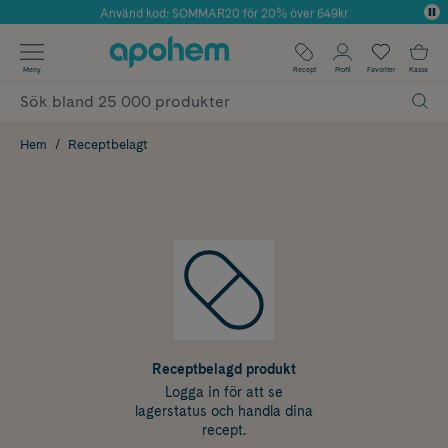
Använd kod: SOMMAR20 för 20% över 649kr
Årets Butik 2025 inom Skönhet
✓ Fri frakt
Meny
Recept
Profil
Favoriter
Kassa
✓ Rådgivning från farmaceuter & hudterapeuter
✓ Poäng på alla köp*
Hem
Receptbelagt
Receptbelagd produkt
Logga in för att se
lagerstatus och handla dina
recept.