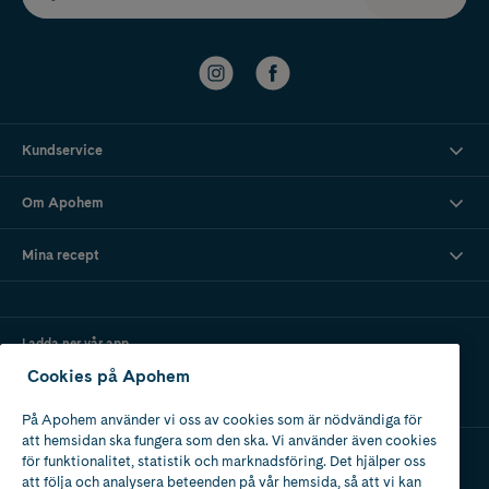
Kundservice
Om Apohem
Mina recept
Ladda ner vår app
Cookies på Apohem
På Apohem använder vi oss av cookies som är nödvändiga för
att hemsidan ska fungera som den ska. Vi använder även cookies
för funktionalitet, statistik och marknadsföring. Det hjälper oss
att följa och analysera beteenden på vår hemsida, så att vi kan
Apotek med tillstånd