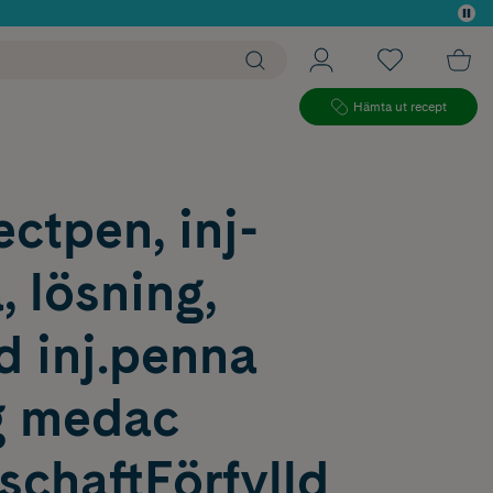
 köp*
Hämta ut recept
ctpen, inj-
, lösning,
ld inj.penna
g medac
schaftFörfylld