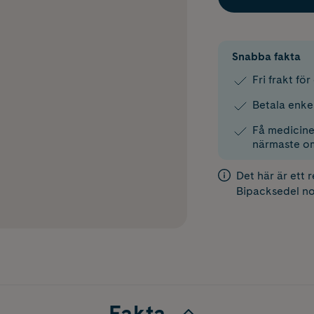
Snabba fakta
Fri frakt fö
Betala enke
Få medicinen
närmaste o
Det här är ett 
Bipacksedel
no
Fakta