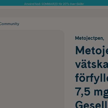
Använd kod: SOMMAR20 för 20% över 649kr
Årets Butik 2025 inom Skönhet
 frakt
✓ Rådgivning från farmaceuter & hudterapeuter
✓ Poäng på alla
Community
Metojectpen,
Metoje
vätska
förfyl
7,5 m
Gesell