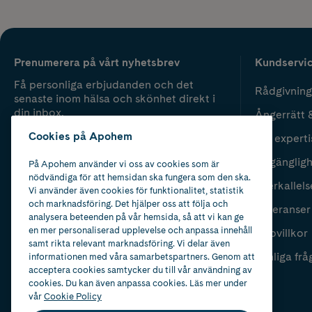
Prenumerera på vårt nyhetsbrev
Kundservi
Få personliga erbjudanden och det
Rådgivning
senaste inom hälsa och skönhet direkt i
din inbox.
Ångerrätt 
Cookies på Apohem
Vår experti
Fyll i mailadress
Skicka
Tillgänglig
På Apohem använder vi oss av cookies som är
nödvändiga för att hemsidan ska fungera som den ska.
Återkallels
Vi använder även cookies för funktionalitet, statistik
och marknadsföring. Det hjälper oss att följa och
Leveranser
analysera beteenden på vår hemsida, så att vi kan ge
en mer personaliserad upplevelse och anpassa innehåll
Köpvillkor
samt rikta relevant marknadsföring. Vi delar även
Vanliga frå
informationen med våra samarbetspartners. Genom att
acceptera cookies samtycker du till vår användning av
cookies. Du kan även anpassa cookies. Läs mer under
vår
Cookie Policy