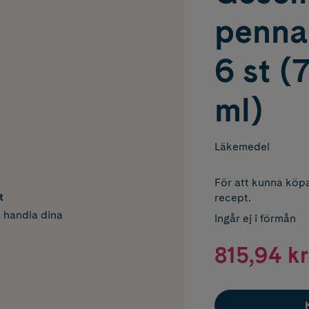
penna 
6 st (
ml)
Läkemedel
För att kunna köpa
t
recept.
h handla dina
Ingår ej i förmån
815,94 kr