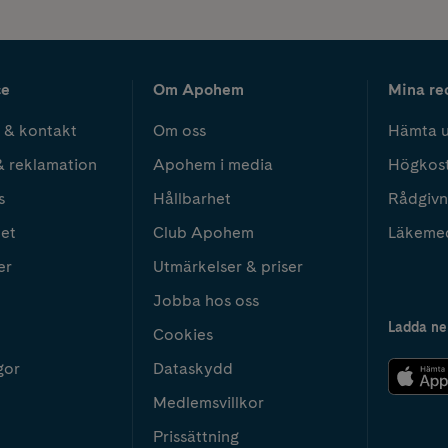
ce
Om Apohem
Mina re
 & kontakt
Om oss
Hämta u
& reklamation
Apohem i media
Högkos
s
Hållbarhet
Rådgivn
het
Club Apohem
Läkeme
er
Utmärkelser & priser
Jobba hos oss
Ladda ne
Cookies
gor
Dataskydd
Medlemsvillkor
Prissättning