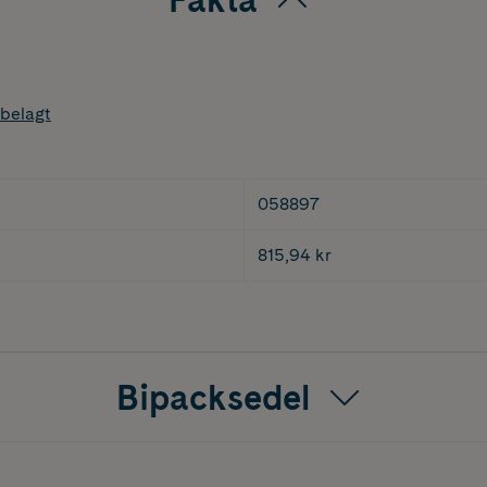
belagt
058897
815,94 kr
Bipacksedel