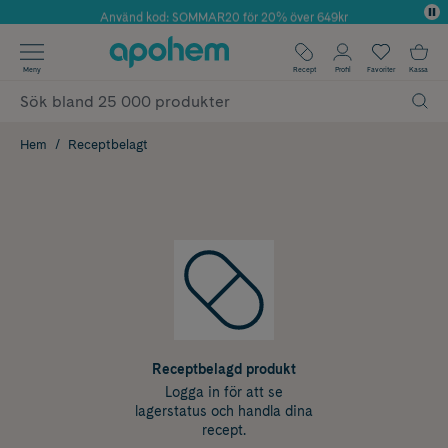
Använd kod: SOMMAR20 för 20% över 649kr
Årets Butik 2025 inom Skönhet
✓ Fri frakt
Meny
Recept
Profil
Favoriter
Kassa
✓ Rådgivning från farmaceuter & hudterapeuter
✓ Poäng på alla köp*
Hem
Receptbelagt
Receptbelagd produkt
Logga in för att se
lagerstatus och handla dina
recept.