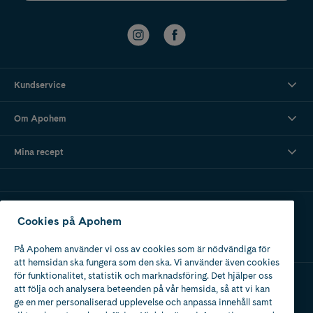
Kundservice
Om Apohem
Mina recept
Ladda ner vår app
Cookies på Apohem
På Apohem använder vi oss av cookies som är nödvändiga för
att hemsidan ska fungera som den ska. Vi använder även cookies
för funktionalitet, statistik och marknadsföring. Det hjälper oss
att följa och analysera beteenden på vår hemsida, så att vi kan
Apotek med tillstånd
ge en mer personaliserad upplevelse och anpassa innehåll samt
av Läkemedelsverket