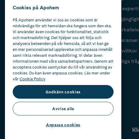
Cookies på Apohem
Vår experti
Fyll i mailadress
Skicka
Tillgänglig
På Apohem använder vi oss av cookies som är
nödvändiga för att hemsidan ska fungera som den ska.
Återkallels
Vi använder även cookies för funktionalitet, statistik
och marknadsföring. Det hjälper oss att följa och
Leveranser
analysera beteenden på vår hemsida, så att vi kan ge
en mer personaliserad upplevelse och anpassa innehåll
Köpvillkor
samt rikta relevant marknadsföring. Vi delar även
Vanliga frå
informationen med våra samarbetspartners. Genom att
acceptera cookies samtycker du till vår användning av
cookies. Du kan även anpassa cookies. Läs mer under
vår
Cookie Policy
Godkänn cookies
Avvisa alla
Anpassa cookies