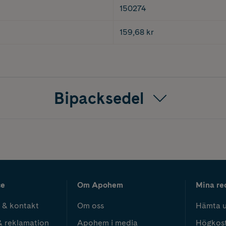
150274
159,68 kr
Bipacksedel
ce
Om Apohem
Mina re
 & kontakt
Om oss
Hämta u
& reklamation
Apohem i media
Högkos