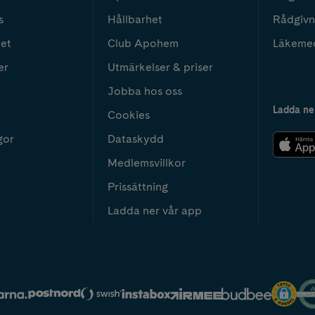
s
Hållbarhet
Rådgivn
het
Club Apohem
Läkeme
er
Utmärkelser & priser
Jobba hos oss
Ladda ne
Cookies
gor
Dataskydd
Medlemsvillkor
Prissättning
Ladda ner vår app