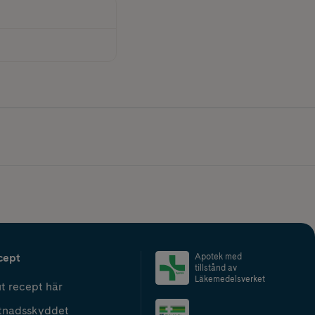
cept
Apotek med
tillstånd av
Läkemedelsverket
t recept här
tnadsskyddet