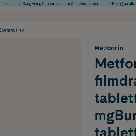
 frakt
✓ Rådgivning från farmaceuter & hudterapeuter
✓ Poäng på alla
Använd kod: SOMMAR20 för 20% över 649kr
Årets Butik 2025 inom Skönhet
Community
Metformin
Metfo
filmd
tablet
mgBur
tablet