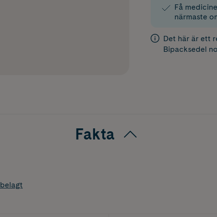
Få medicinen
närmaste o
Det här är ett 
Bipacksedel
no
Fakta
belagt