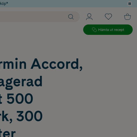
 köp*
Hämta ut recept
rmin Accord,
ragerad
t 500
k, 300
ter