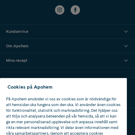
Kundservice
Om Apohem
Mina recept
Ladda ner vår app
Cookies på Apohem
På Apohem använder vi oss av cookies som är nödvändiga för
att hemsidan ska fungera som den ska. Vi använder även cookies
för funktionalitet, statistik och marknadsföring. Det hjälper oss
att följa och analysera beteenden på vår hemsida, så att vi kan
ge en mer personaliserad upplevelse och anpassa innehåll samt
Apotek med tillstånd
rikta relevant marknadsföring. Vi delar även informationen med
av Läkemedelsverket
våra samarbetspartners. Genom att acceptera cookies