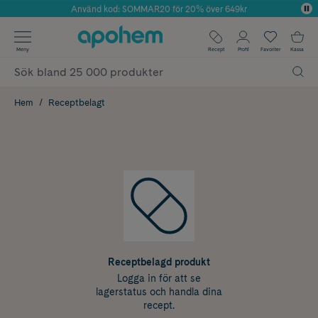
Använd kod: SOMMAR20 för 20% över 649kr
Årets Butik 2025 inom Skönhet
✓ Fri frakt
Meny
Recept
Profil
Favoriter
Kassa
✓ Rådgivning från farmaceuter & hudterapeuter
✓ Poäng på alla köp*
Hem
Receptbelagt
Receptbelagd produkt
Logga in för att se
lagerstatus och handla dina
recept.