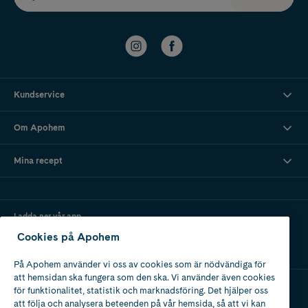
Kundservice
Om Apohem
Mina recept
Ladda ner vår app
Cookies på Apohem
På Apohem använder vi oss av cookies som är nödvändiga för
att hemsidan ska fungera som den ska. Vi använder även cookies
för funktionalitet, statistik och marknadsföring. Det hjälper oss
att följa och analysera beteenden på vår hemsida, så att vi kan
Apotek med tillstånd