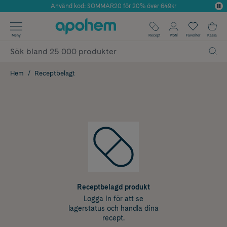
Använd kod: SOMMAR20 för 20% över 649kr
Årets Butik 2025 inom Skönhet
✓ Fri frakt
Meny
Recept
Profil
Favoriter
Kassa
✓ Rådgivning från farmaceuter & hudterapeuter
✓ Poäng på alla köp*
Hem
Receptbelagt
Receptbelagd produkt
Logga in för att se
lagerstatus och handla dina
recept.